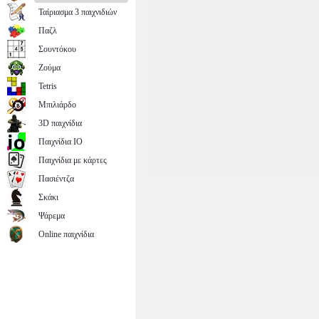
Ταίριασμα 3 παιχνιδιών
Παζλ
Σουντόκου
Ζούμα
Tetris
Μπιλιάρδο
3D παιχνίδια
Παιχνίδια IO
Παιχνίδια με κάρτες
Πασιέντζα
Σκάκι
Ψάρεμα
Online παιχνίδια