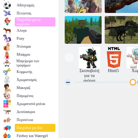
Αθλητισμός
Πετώντας
Παιχνίδια για τα
κορίτσια
Αλογα
D-Day: Rush -
Tower Defense
Μεξικό Rex
Pony
Ντύνομαι
Μπάρμπι
Μαγείρεμα των
Επιβίωση των
Jurassic Dino
τροφίμων
εικονοστοιχείων
Κυνήγι
Σκοποβολή
Html5
Χώ
Κομμωτής
για τα
Χρωματισμός
αγόρια
Μακιγιάζ
Παγωμένος
Χρωματιστά μπλοκ
Δεινόσαυροι
Περιπέτεια
Παιχνίδια για δύο
Fireboy και Watergirl