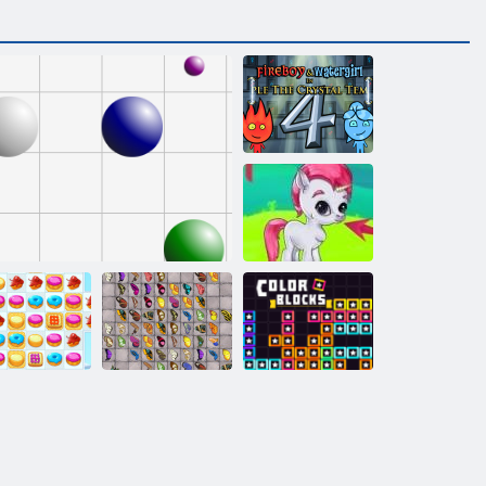
Fireboy και
Watergirl 4:
Crystal Temple
Παιχνίδια
φούσκα
Πεταλούδα
okie Crush 2
Γραμμή 98
Kyodai HD
Χρώματα μπλοκ