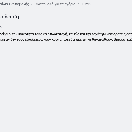
νίδια Σκοποβολής
Σκοποβολή για τα αγόρια
Html5
παίδευση
Τετράγωνο
Χρώμα Pixel Art
στοίβαγμα
Classic
Αρένα αγώνων
g
είξουν την ικανότητά τους να οπλοκατοχή, καθώς και την ταχύτητα αντίδρασης σας
και αν δεν τους εξουδετερώνουν κοφτά, τότε θα πρέπει να θανατωθούν. Βιάσου, κάθ