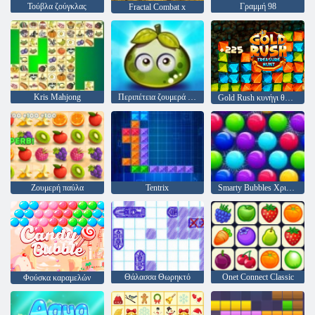
Τούβλα ζούγκλας
Γραμμή 98
Fractal Combat x
Kris Mahjong
Περιπέτεια ζουμερά μούρα
Gold Rush κυνήγι θησαυρού
Ζουμερή παύλα
Tentrix
Smarty Bubbles Χριστούγεννα Edition
Θάλασσα Θωρηκτό
Onet Connect Classic
Φούσκα καραμελών