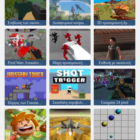
Επιβίωση των εικονοστοιχείων
Δυσαψυρικοί κόσμοι Jurassic Survival World
3D προσομοιωτή δράκων
Pixel Wars Αποκάλυψη Ζόμπι
Μάχη προσομοιωτή: Counter Stickman
Επίθεση με σκοπευτή
Σκανδάλη πυροβολισμού
Gungame 24 pixel
Πύργος των Γιανισαρίων