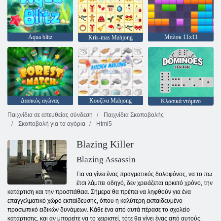
Aqua blitz
Μπλοκ 11x11
Kris-mas Mahjong
Δασικός αγώνας
Κουζίνα Mahjong
Κλασικά ντόμινο
Παιχνίδια σε απευθείας σύνδεση
Παιχνίδια Σκοποβολής
Σκοποβολή για τα αγόρια
Html5
Blazing Killer
Blazing Assassin
Για να γίνει ένας πραγματικός δολοφόνος, να το πω
έτσι λάμπει οδηγό, δεν χρειάζεται αρκετό χρόνο, την
κατάρτιση και την προσπάθεια. Σήμερα θα πρέπει να ληφθούν για ένα
επαγγελματικό χώρο εκπαίδευσης, όπου η καλύτερη εκπαιδευμένο
προσωπικό ειδικών δυνάμεων. Κάθε ένα από αυτά πέρασε το σχολείο
κατάρτισης, και αν μπορείτε να το χειριστεί, τότε θα γίνει ένας από αυτούς.