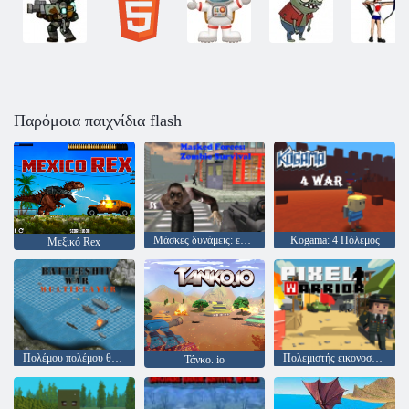
Παρόμοια παιχνίδια flash
Μάσκες δυνάμεις: επιβίωση ζόμπι
Kogama: 4 Πόλεμος
Μεξικό Rex
Πολέμου πολέμου θωρηκτό
Πολεμιστής εικονοστοιχείων
Τάνκο. io