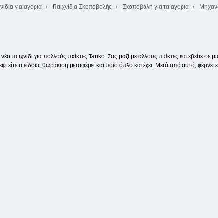
νίδια για αγόρια
Παιχνίδια Σκοποβολής
Σκοποβολή για τα αγόρια
Μηχανο
Zombies δεν
μπορεί να
Yorg. io 3
Φονιάς. io
πηδήξει
νέο παιχνίδι για πολλούς παίκτες Tanko. Σας μαζί με άλλους παίκτες κατεβείτε σε μ
κεφτείτε τι είδους θωράκιση μεταφέρει και ποιο όπλο κατέχει. Μετά από αυτό, φέρνετ