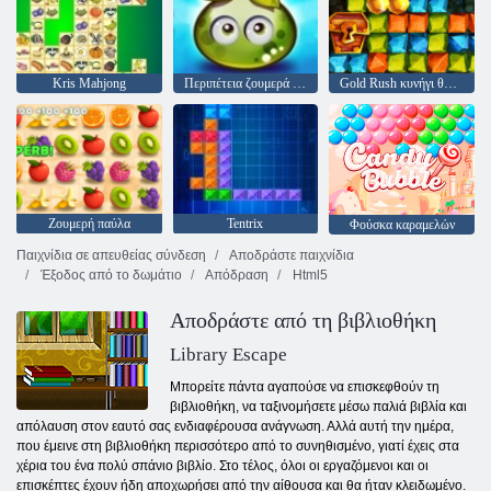
Kris Mahjong
Περιπέτεια ζουμερά μούρα
Gold Rush κυνήγι θησαυρού
Ζουμερή παύλα
Tentrix
Φούσκα καραμελών
Παιχνίδια σε απευθείας σύνδεση
Αποδράστε παιχνίδια
Έξοδος από το δωμάτιο
Απόδραση
Html5
Αποδράστε από τη βιβλιοθήκη
Library Escape
Μπορείτε πάντα αγαπούσε να επισκεφθούν τη
βιβλιοθήκη, να ταξινομήσετε μέσω παλιά βιβλία και
απόλαυση στον εαυτό σας ενδιαφέρουσα ανάγνωση. Αλλά αυτή την ημέρα,
που έμεινε στη βιβλιοθήκη περισσότερο από το συνηθισμένο, γιατί έχεις στα
χέρια του ένα πολύ σπάνιο βιβλίο. Στο τέλος, όλοι οι εργαζόμενοι και οι
επισκέπτες έχουν ήδη αποχωρήσει από την αίθουσα και θα ήταν κλειδωμένο.