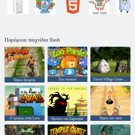
Παρόμοια παιχνίδια flash
Zoo πανικού
Forest Village Getaway Επεισόδιο 2
Τάφος δρομέας
Ο όροφος είναι Lava
Τάφος του ναού
Θρύλοι του Σαμουράι