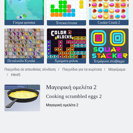
Γούρια φούσκα
Cookie Crush 2
Έντεκα έντεκα
Πεταλούδα Kyodai HD
Χρώματα μπλοκ
Τετράγωνο στοίβαγμα
Παιχνίδια σε απευθείας σύνδεση
Παιχνίδια για τα κορίτσια
Μαγείρεμα
Html5
Μαγειρική ομελέτα 2
Cooking scrambled eggs 2
Μαγειρική ομελέτα 2