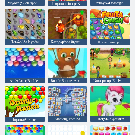
Μηχανή χυμού φρούτων
Fireboy και Watergirl 4: Crystal Temple
Το αρτοποιείο της Kitty
Πεταλούδα Kyodai
Καταραμένος θησαυρός 2
Φρούτα συντριβή
Ατελείωτες Bubbles
Bubble Shooter Ατελείωτες
Νόστιμα της Emily Home Sweet Home
Mahjong Fortuna
Παιχνίδια φούσκα
Πορτοκαλί Ranch