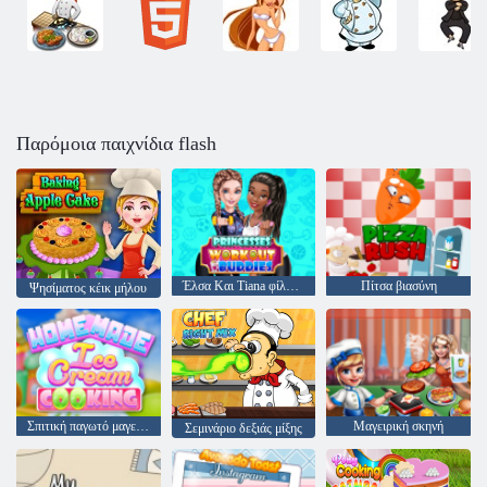
Παρόμοια παιχνίδια flash
Έλσα Και Tiana φίλων προπόνηση
Πίτσα βιασύνη
Ψησίματος κέικ μήλου
Σπιτική παγωτό μαγείρεμα
Μαγειρική σκηνή
Σεμινάριο δεξιάς μίξης