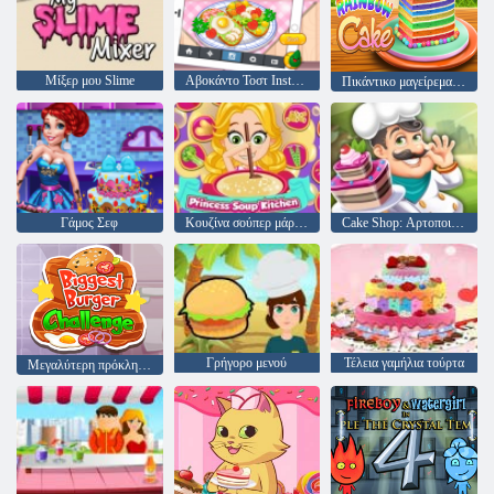
Μίξερ μου Slime
Αβοκάντο Τοστ Instagram
Πικάντικο μαγείρεμα κέικ ουράνιου τόξου
Γάμος Σεφ
Κουζίνα σούπερ μάρκετ
Cake Shop: Αρτοποιείο
Γρήγορο μενού
Τέλεια γαμήλια τούρτα
Μεγαλύτερη πρόκληση Burger