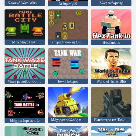
Κλασικό Wars Wars Extreme HD
Ζώνη Δεξαμενής
Δεξαμενή 90
Μίνι Μάχη Πόλη
Υπερασπίσου τη Στρατιωτική Βάση
HexTank. io
Μάχη με λαβύρινθο τανκ
Τάνκ Πόλεμος
World of Tanks Blitz
Μάχη για πολλούς παίκτες
Ελικόπτερο και Tank Battle Desert Storm Multiplayer
Μάχη δεξαμενών. io