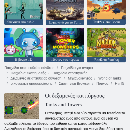
Stickman στο πεδίο της μάχης
TankVsTank Boom
Ευχαριστώ για το Punch
Η βόμβα TD
Πύργος των τέρατα
Βασίλειο βιασύνη
Παιχνίδια σε απευθείας σύνδεση
Παιχνίδια για αγόρια
Παιχνίδια Σκοποβολής
Παιχνίδια στρατηγικής
Δεξαμενές σε απευθείας σύνδεση
Μηχανοκινητός
World of Tanks
οικονομική προσομοίωσης
Στρατηγική Browser
Πύργος
Html5
Οι δεξαμενές και πύργους
Tanks and Towers
Ο πόλεμος μεταξύ των δύο στρατών θα τελειώσει το
συντομότερο ένας από αυτούς είναι σε θέση να
συλλάβει πλήρως το έδαφος του εχθρού και να καταστρέψουν όλα.
Αναλάβουν τη διοίκηση, όσο το δυνατόν συντομότερα για να διεισδύσει στην