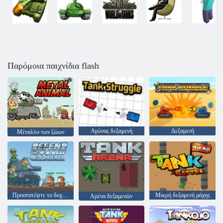
Παρόμοια παιχνίδια flash
Αγώνας δεξαμενή
Δεξαμενή
Μέταλλο των ζώων
Προστατέψτε το δοχείο
Μικρή δεξαμενή μάχης
Αρένα δεξαμενών