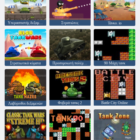
Υπερασπιστής δεξαμενών
Στρατιώτες
Τάνκο. io
Στρατιωτικά κύματα
Προσομοιωτή πολέμου δεξαμενών
90 Μάχη τανκ
Φοβερά τανκς 2
Battle City Online
Λαβύρινθοι δεξαμενών