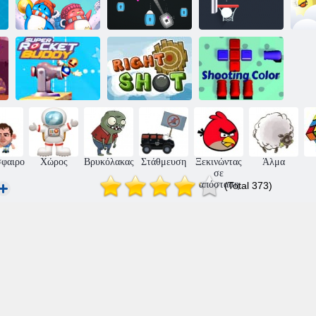
Πιγκουίνοι
Έκρηξη
φούσκα
κανόνιου
Πέφτουν dunks
Φίλε σούπερ
Σωστό
πυραύλων
πυροβολισμό
Χρώμα λήψης
φαιρο
Χώρος
Βρυκόλακας
Στάθμευση
Ξεκινώντας
Άλμα
σε
απόσταση
(Total 373)