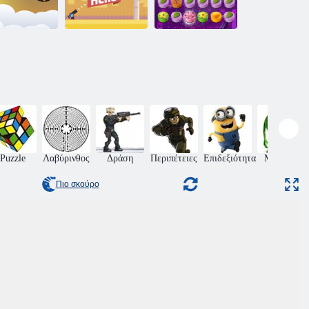
Ο ήρωας των
Candy Shooter
Άνδρας
κανόνι
Deluxe
Puzzle
Λαβύρινθος
Δράση
Περιπέτειες
Επιδεξιότητα
Monsters
Πιο σκούρο