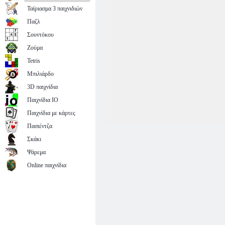
Ταίριασμα 3 παιχνιδιών
Παζλ
Σουντόκου
Ζούμα
Tetris
Μπιλιάρδο
3D παιχνίδια
Παιχνίδια IO
Παιχνίδια με κάρτες
Πασιέντζα
Σκάκι
Ψάρεμα
Online παιχνίδια