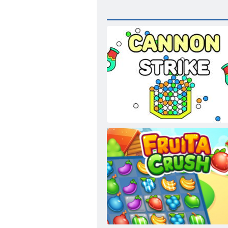
Απεργία Cannon