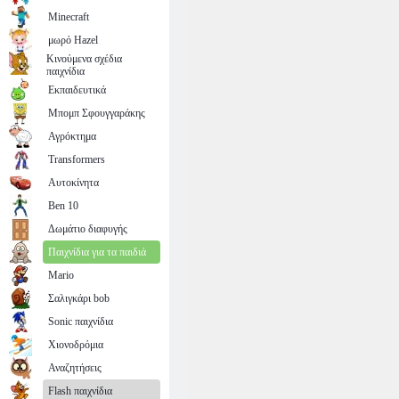
Minecraft
μωρό Hazel
Κινούμενα σχέδια
παιχνίδια
Εκπαιδευτικά
Μπομπ Σφουγγαράκης
Αγρόκτημα
Transformers
Αυτοκίνητα
Ben 10
Δωμάτιο διαφυγής
Παιχνίδια για τα παιδιά
Mario
Σαλιγκάρι bob
Sonic παιχνίδια
Χιονοδρόμια
Αναζητήσεις
Flash παιχνίδια