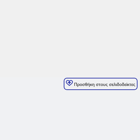
Προσθήκη στους σελιδοδείκτες