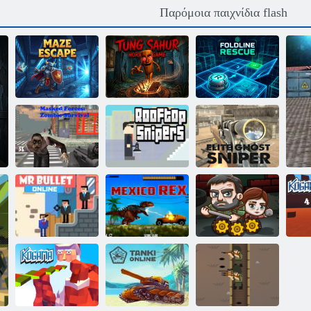
Παρόμοια παιχνίδια flash
Παιχνίδι τρόμου
MazeEscape
Tung Sahur
Foldline Rescue
Μάσκες
δυνάμεις:
Σκοπευτές
Elite σκοπευτής
επιβίωση ζόμπι
στέγης
φάντασμα
Κύριε Bullet
Οι τελευταίοι
Online
Μεξικό Rex
επιζώντες