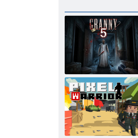
Γιαγιά 5