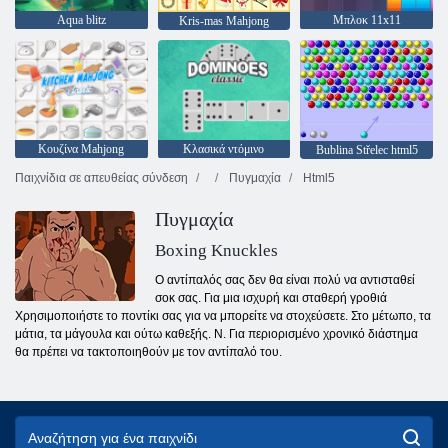
Aqua blitz
Μπλοκ 11x11
Kris-mas Mahjong
Κουζίνα Mahjong
Κλασικά ντόμινο
Bublina Střelec html5
Παιχνίδια σε απευθείας σύνδεση
Πυγμαχία
Html5
Πυγμαχία
Boxing Knuckles
Ο αντίπαλός σας δεν θα είναι πολύ να αντισταθεί
σοκ σας. Για μια ισχυρή και σταθερή γροθιά
Χρησιμοποιήστε το ποντίκι σας για να μπορείτε να στοχεύσετε. Στο μέτωπο, τα
μάτια, τα μάγουλα και ούτω καθεξής. Ν. Για περιορισμένο χρονικό διάστημα
θα πρέπει να τακτοποιηθούν με τον αντίπαλό του.