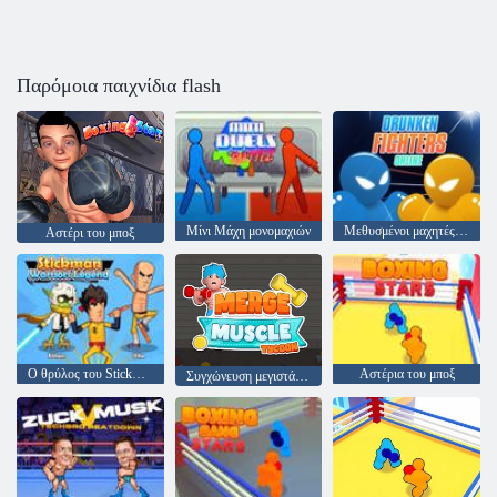
Παρόμοια παιχνίδια flash
Μίνι Μάχη μονομαχιών
Μεθυσμένοι μαχητές στο διαδίκτυο
Αστέρι του μποξ
Ο θρύλος του Stickman Warriors
Αστέρια του μποξ
Συγχώνευση μεγιστάνα μυών