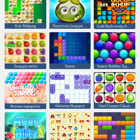
Kris Mahjong
Περιπέτεια ζουμερά μούρα
Gold Rush κυνήγι θησαυρού
Ζουμερή παύλα
Tentrix
Smarty Bubbles Χριστούγεννα Edition
Θάλασσα Θωρηκτό
Onet Connect Classic
Φούσκα καραμελών