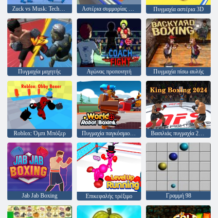
Zuck vs Musk: Techbro Beatdown
Αστέρια συμμορίας πυγμαχίας
Πυγμαχία αστέρια 3D
Πυγμαχία μαχητής
Αγώνας προπονητή
Πυγμαχία πίσω αυλής
Roblox: Όμπι Μπόξερ
Πυγμαχία παγκόσμιου ρομπότ
Βασιλιάς πυγμαχία 2024
Jab Jab Boxing
Γραμμή 98
Επικεφαλής τρέξιμο