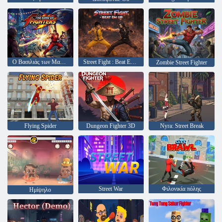
Ο Βασιλιάς των Μαχητών
Street Fight : Beat Em Up
Zombie Street Fighter
Flying Spider
Dungeon Fighter 3D
Nyra: Street Break
Street War
Φιλονικία πόλης
Ημίψηλο