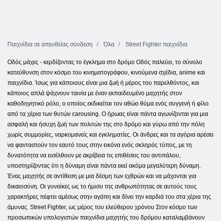
Παιχνίδια σε απευθείας σύνδεση
Όλα
Street Fighter παιχνίδια
Οδός μάχες - κερδίζοντας το έγκλημα στο δρόμο Οδός παλεύει, το σύνολο
κατεύθυνση στον κόσμο του κινηματογράφου, κινούμενα σχέδια, anime και
παιχνίδια. Ίσως για κάποιους είναι μια ζωή ή μέρος του παρελθόντος, και
κάποιος απλά ψάχνουν ταινία με έναν εκπαιδευμένο μαχητής στον
καθοδηγητικό ρόλο, ο οποίος εκδικείται τον αθώο θύμα ενός συγγενή ή φίλο
από τα χέρια των θυτών carousing. Ο ήρωας είναι πάντα αγωνίζονται για μια
ασφαλή και ήσυχη ζωή των πολιτών της στο δρόμο και γύρω από την πόλη
χωρίς συμμορίες, ναρκομανείς και εγκληματίες. Οι άνδρες και τα αγόρια αρέσει
να φανταστούν τον εαυτό τους στην εικόνα ενός σκληρός τύπος, με τη
δυνατότητα να εισέλθουν με ακρίβεια τις επιθέσεις του αντιπάλου,
υποστηρίζοντας ότι η δύναμη είναι πάντα εκεί ακόμα μεγαλύτερη δύναμη.
Ένας μαχητής σε αντίθεση με μια δέσμη των εχθρών και να μάχονται για
δικαιοσύνη. Οι γυναίκες ως το ήμισυ της ανθρωπότητας σε αυτούς τους
χαρακτήρες πέφτει αμέσως στην αγάπη και δίνει την καρδιά του στα χέρια της
άμυνας. Street Fighter, ως μέρος του ελεύθερου χρόνου Στον κόσμο των
προσωπικών υπολογιστών παιχνίδια μαχητής του δρόμου καταλαμβάνουν