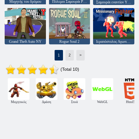
Μαχητής του δρόμου
Πόλεμοι Σαμουράι Ρουρούνι
Σαμουράι εναντίον Yakuza
Grand Theft Auto NY
Rogue Soul 2
Ιεραπόστολος Αγωνιστής
1
2
>
(Total 10)
Μαχητικός
Δράση
Στοά
WebGL
Html5