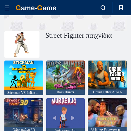
Street Fighter παιχνίδια
Boss Hunter
Grand Father Auto 6
Stickman VS Italian Brainrot Fighters
Οδός αγώνα 3D
3d Kung Fu αγώνα κτύπησε Em Up
Δολοφονία. Οο