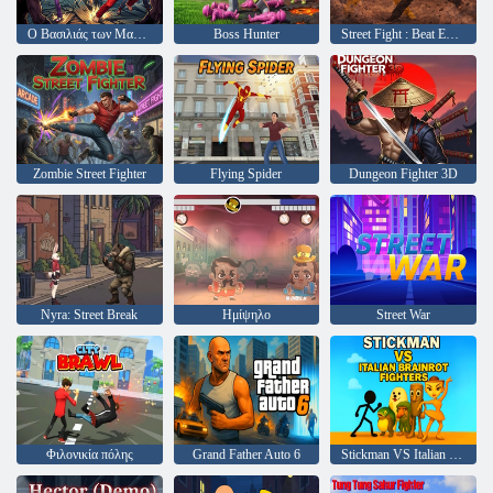
Ο Βασιλιάς των Μαχητών
Boss Hunter
Street Fight : Beat Em Up
Zombie Street Fighter
Flying Spider
Dungeon Fighter 3D
Nyra: Street Break
Ημίψηλο
Street War
Φιλονικία πόλης
Grand Father Auto 6
Stickman VS Italian Brainrot Fighters