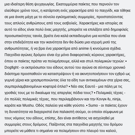
μια ιδιαίτερη θέση ψυχαγωγίας. Εκατομμύρια παίκτες που περνούν τον
ελεύθερο χρόνο τους, η κατάρτιση ενός χαρακτήρα από το παιχνίδι, και τέθηκε
σε μια άνιση μάχη με το σύνολο εγκληματικές συμμορίες, προστατεύοντας
τους απλούς ανθρώπους από τους εισβολείς. Χαρακτήρες και ιστορίες σε
αυτό το είδος είναι πολύ ένας μαχητής, μπορείτε να επιλέξετε από δημοφιλείς
προσωπικότητες ταινία, βρείτε ένα καλά εκπαιδευμένο μια κοπέλα που είναι
στην επιδεξιότητα και την ικανότητα δεν θα δώσει μια ισχυρή μισό της
ανθρωπότητας, ή να βρει ένα χαρακτήρα από anime ή κινούμενα σχέδια.
Παιχνίδια αγώνες δρόμου είναι όχι μόνο διαφορετικές κύριους χαρακτήρες,
όπου οι παίκτες πρέπει να πολεμήσουμε, αλλά και στυλ πολεμικών τεχνών: •
Dogfight - οι εκπρόσωποι του είδους αυτού του αγώνα σε σύντομο χρονικό
διάστημα προσπαθούν να καταστρέψουν ή να ακινητοποιήσουν τον εχθρό ως
γυμνά χέρια και χρησιμοποιώντας όλα τα είδη των αντικειμένων στα χέρια σας,
συμπεριλαμβανομένων κοφτερά όπλα? • Νέο σας Εαυτό - μια πάλη με τις
γροθιές τους με το δικαίωμα της απεργίας πόδια τους? • Πολεμικές τέχνες -
ότι πολλές πολεμικές τέχνες, που περιλαμβάνουν και την Κονγκ-fu, ninja,
καράτε και Wushu. Οδός παλεύει για κάθε γούστο. • Sumo - οι παίκτες έχουν
τη δυνατότητα να διαχειριστεί ένα παλαιστή σούμο, οι οποίοι σύμφωνα με
τους νόμους του είδους, επίσης, δεν είναι αντίθετος να ασχοληθεί με
συμμορίες στους δρόμους. Παίζοντας στα παιχνίδια μαχητής του δρόμου
μπορείτε να μάθετε τι σημαίνει να πολεμήσουν στο πλευρό του καλού,