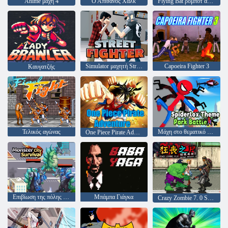
Anime μάχη 4
Ο Απίθανος Χαλκ
Flying Bat ρομπότ αυτοκίνητο μετασχηματισμό του παιχνιδιού
Simulator μαχητή Street
Capoeira Fighter 3
Καυγατζής
Τελικός αγώνας
Μάχη στο θεματικό πάρκο Spiderlox
One Piece Pirate Adventure
Επιβίωση της πόλης Monster
Μπάμπα Γιάγκα
Crazy Zombie 7. 0 Super Heroes 2