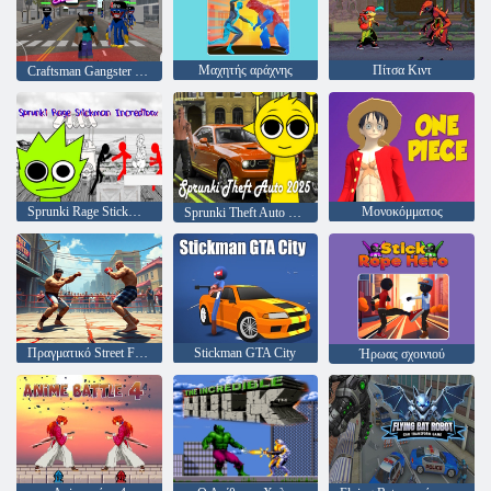
Μαχητής αράχνης
Πίτσα Κιντ
Craftsman Gangster Theft Auto
Sprunki Rage Stickman Incredibox
Μονοκόμματος
Sprunki Theft Auto 2025
Πραγματικό Street Fighter 3D
Stickman GTA City
Ήρωας σχοινιού