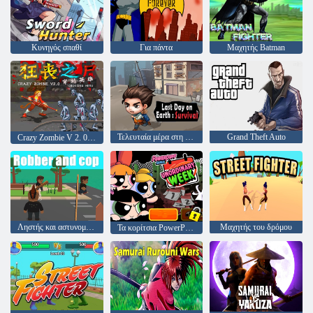
Κυνηγός σπαθί
Για πάντα
Μαχητής Batman
Τελευταία μέρα στη γη: επιβίωση
Grand Theft Auto
Crazy Zombie V 2. 0 Crossing Hero
Ληστής και αστυνομικός
Μαχητής του δρόμου
Τα κορίτσια PowerPuff Unordinary Week