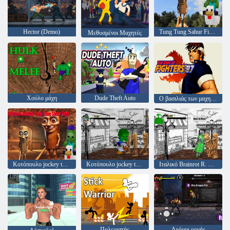
Hector (Demo)
Tung Tung Sahur Fighter
Μεθυσμένοι Μαχητές
Χούλο μάχη
Dude Theft Auto
Ο βασιλιάς των μαχητών 97
Κοτόπουλο jockey tung tung sahur αγώνα
Κοτόπουλο jockey tung tung sahur αγώνα
Ιταλικό Brainrot R. ΜΙ. P. Ο δρόμος της οργής
Πολεμιστής
Δρόμοι οργής