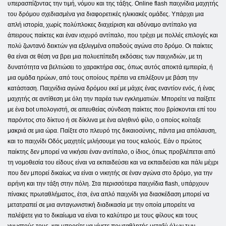
υπερασπίζοντας την τιμή, νόμου και της τάξης. Online flash παιχνίδια μαχητής
του δρόμου σχεδιασμένα για διαφορετικές ηλικιακές ομάδες. Υπάρχει μια
απλή ιστορία, χωρίς πολύπλοκες διαχείριση και αδύναμο αντίπαλο για
άπειρους παίκτες και έναν ισχυρό αντίπαλο, που τρέχει με πολλές επιλογές και
πολύ ζωντανό δεικτών για εξελιγμένα οπαδούς αγώνα στο δρόμο. Οι παίκτες
θα είναι σε θέση να βρει μια πολυεπίπεδη εκδόσεις των παιχνιδιών, με τη
δυνατότητα να βελτιώσει το χαρακτήρα σας, όπως αυτός αποκτά εμπειρία, ή
μια ομάδα ηρώων, από τους οποίους πρέπει να επιλέξουν με βάση την
κατάσταση. Παιχνίδια αγώνα δρόμου εκεί με μάχες ένας εναντίον ενός, ή ένας
μαχητής σε αντίθεση με όλη την παρέα των εγκληματιών. Μπορείτε να παίξετε
με ένα bot υπολογιστή, σε απευθείας σύνδεση παίκτες που βρίσκονται επί του
παρόντος στο δίκτυο ή σε δίκλινα με ένα αληθινό φίλο, ο οποίος κοίταξε
μακριά σε μια ώρα. Παίξτε στο πλευρό της δικαιοσύνης, πάντα μια απόλαυση,
και το παιχνίδι Οδός μαχητές μιλήσουμε για τους καλούς. Εάν ο πρώτος
παίκτης δεν μπορεί να νικήσει έναν αντίπαλο, ο ίδιος, όπως προβλέπεται από
τη νομοθεσία του είδους είναι να εκπαιδεύσει και να εκπαιδεύσει και πάλι μέχρι
που δεν μπορεί δικαίως να είναι ο νικητής σε έναν αγώνα στο δρόμο, για την
ειρήνη και την τάξη στην πόλη. Στα περισσότερα παιχνίδια flash, υπάρχουν
πίνακες πρωταθλήματος, έτσι, ένα απλό παιχνίδι για διασκέδαση μπορεί να
μετατραπεί σε μια ανταγωνιστική διαδικασία με την οποία μπορείτε να
παλέψετε για το δικαίωμα να είναι το καλύτερο με τους φίλους και τους