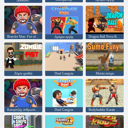
Δάσκαλε!
Brawler Man: Fist of Fury
Dragon Ball Nova Burst
Δρόμοι οργής
Ζόμπι γροθιά
Duel Gangsta
Μανία σούμο
Καυγατζής άνθρωπος γροθιά της μανίας
Duel Gangsta
Bodybuilder Karate Fighting