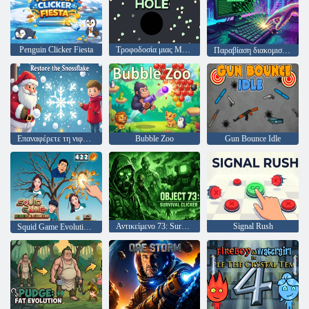
Penguin Clicker Fiesta
Τροφοδοσία μιας Μαύρης Τρύπας
Παραβίαση διακομιστή: Clicker
Επαναφέρετε τη νιφάδα χιονιού
Bubble Zoo
Gun Bounce Idle
Αντικείμενο 73: Survival Clicker
Signal Rush
Squid Game Evolution: All Characters!