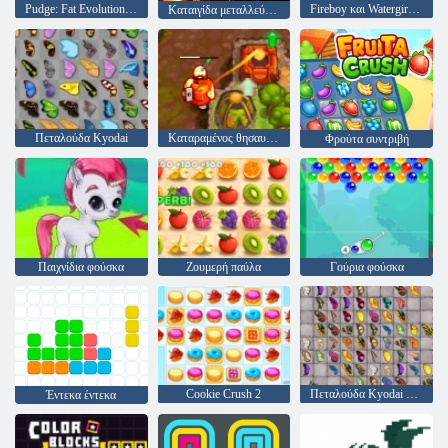
Pudge: Fat Evolution Clicker
Fireboy και Watergirl 4: Crystal Temple
Καταιγίδα μεταλλεύματος
Πεταλούδα Kyodai
Καταραμένος θησαυρός 2
Φρούτα συντριβή
Παιχνίδια φούσκα
Ζουμερή παύλα
Γούρια φούσκα
Cookie Crush 2
Πεταλούδα Kyodai HD
Έντεκα έντεκα