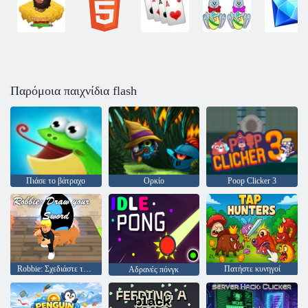
Παρόμοια παιχνίδια flash
Πιάσε το βάτραχο
Ορκίο
Poop Clicker 3
Robbie: Σχεδιάστε το σπαθί σας
Πατήστε κυνηγοί
Αδρανές πόνγκ