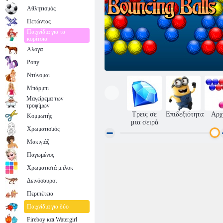
Αθλητισμός
Πετώντας
Παιχνίδια για τα
κορίτσια
Αλογα
Pony
Ντύνομαι
Μπάρμπι
Μαγείρεμα των
τροφίμων
Τρεις σε
Επιδεξιότητα
Αρχ
Κομμωτής
μια σειρά
Χρωματισμός
Μακιγιάζ
Παγωμένος
Ενεργειακά μπάλες
Χρωματιστά μπλοκ
Δεινόσαυροι
Περιπέτεια
Παιχνίδια για δύο
Fireboy και Watergirl