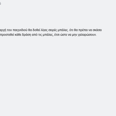
5
χή του παιχνιδιού θα δοθεί λίγες σειρές μπάλες. ότι θα πρέπει να σκάσει
 προστεθεί κάθε δράση από τις μπάλες, έτσι ώστε να μην χαλαρώσουν.