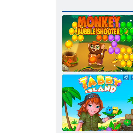
Πίθηκος Bubble Shooter null