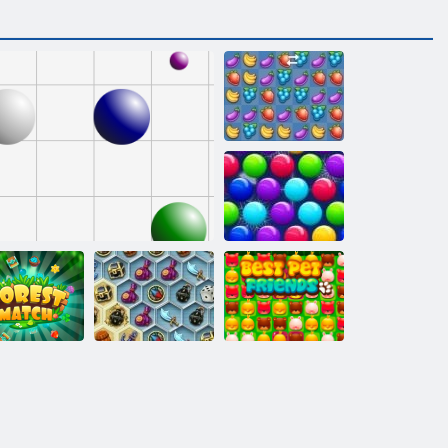
Φρούτα
συντριβή
Smarty Bubbles
Χριστούγεννα
Edition
Θησαυροί της
Top Αγαπημένα
σικός αγώνας
Γραμμή 98
Mystic Sea
Φίλοι