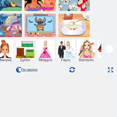
Βιβλίο
Γιατρός χειρός
ζωγραφικής Lilo
κρηξη Laser
Nani Pelekai
and Stitch
Βιβλίο
ζωγραφικής:
Buffalo
λε παζλ μπλε
Stitch
κοτόπουλο με
koala
Halloween
σάλτσα
ακιγιάζ
Σχέδιο
Μπάρμπι
Γάμος
Hairstyles
Puzzle
Πιο σκούρο