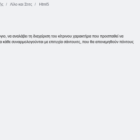
ής
Λίλο και Στιτς
Html5
όγιο, να αναλάβει τη διαχείριση του κίτρινου χαρακτήρα που προσπαθεί να
 Για κάθε συναρμολογούνται με επιτυχία σάντουιτς, που θα απονεμηθούν πόντους