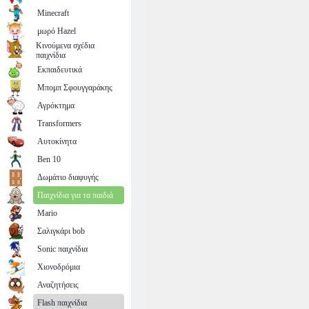
Minecraft
μωρό Hazel
Κινούμενα σχέδια
παιχνίδια
Εκπαιδευτικά
Μπομπ Σφουγγαράκης
Αγρόκτημα
Transformers
Αυτοκίνητα
Ben 10
Δωμάτιο διαφυγής
Παιχνίδια για τα παιδιά
Mario
Σαλιγκάρι bob
Sonic παιχνίδια
Χιονοδρόμια
Αναζητήσεις
Flash παιχνίδια