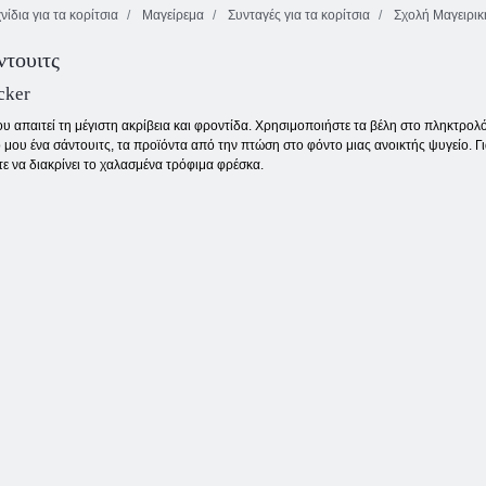
νίδια για τα κορίτσια
Μαγείρεμα
Συνταγές για τα κορίτσια
Σχολή Μαγειρικ
Ημερολόγιο
Η κουζίνα του
Maggie που
ντουιτς
Roxie's Kitchen
Roxie σπιτικό
φτιάχνει
Sushi Roll
Naan
τηγανίτα
cker
υ απαιτεί τη μέγιστη ακρίβεια και φροντίδα. Χρησιμοποιήστε τα βέλη στο πληκτρολ
ό μου ένα σάντουιτς, τα προϊόντα από την πτώση στο φόντο μιας ανοικτής ψυγείο.
ε να διακρίνει το χαλασμένα τρόφιμα φρέσκα.