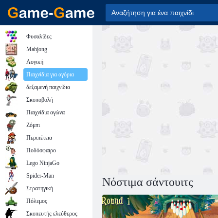
Φυσαλίδες
Mahjong
Λογική
Παιχνίδια για αγόρια
δεξαμενή παιχνίδια
Σκοποβολή
Παιχνίδια αγώνα
Ζόμπι
Περιπέτεια
Ποδόσφαιρο
Lego NinjaGo
Spider-Man
Νόστιμα σάντουιτς
Στρατηγική
Πόλεμος
Σκοπευτής ελεύθερος