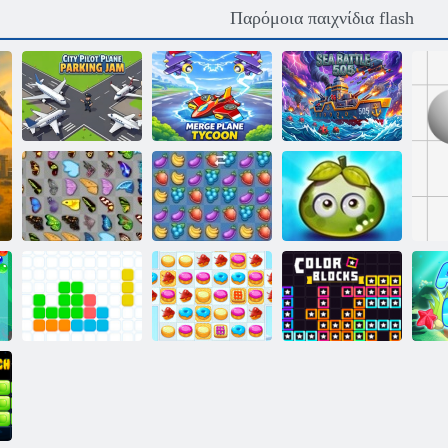
Παρόμοια παιχνίδια flash
Εμπλοκή
Parking Plane
Merge Plane
Θαλάσσια μάχη
City Pilot
Tycoon
505
Πεταλούδα
Φρούτα
Περιπέτεια
Kyodai
συντριβή
ζουμερά μούρα
Έντεκα έντεκα
Cookie Crush 2
Χρώματα μπλοκ