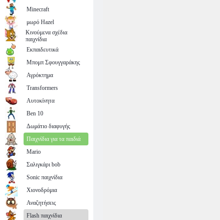
Minecraft
μωρό Hazel
Κινούμενα σχέδια
παιχνίδια
Εκπαιδευτικά
Μπομπ Σφουγγαράκης
Αγρόκτημα
Transformers
Αυτοκίνητα
Ben 10
Δωμάτιο διαφυγής
Παιχνίδια για τα παιδιά
Mario
Σαλιγκάρι bob
Sonic παιχνίδια
Χιονοδρόμια
Αναζητήσεις
Flash παιχνίδια