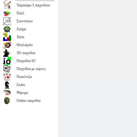
Ταίριασμα 3 παιχνιδιών
Παζλ
Σουντόκου
Ζούμα
Tetris
Μπιλιάρδο
3D παιχνίδια
Παιχνίδια IO
Παιχνίδια με κάρτες
Πασιέντζα
Σκάκι
Ψάρεμα
Online παιχνίδια