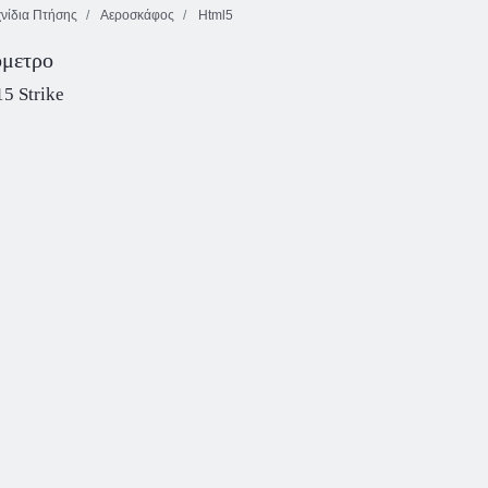
νίδια Πτήσης
Αεροσκάφος
Html5
όμετρο
5 Strike