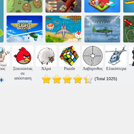
Πολεμική
Αεροπορικός
Συγχώνευση
αεροπορία
αγώνας
αεροπλάνου
Επίθεση
Προσομοιωτής
Πολεμικής
πτήσης Cessna
Αεροπορίας
Βροντή
ρος
Ξεκινώντας
Άλμα
Puzzle
Λαβύρινθος
Ελικόπτερα
σε
απόσταση
(Total 1025)