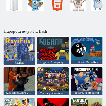
Παρόμοια παιχνίδια flash
Kogama: Απόδραση από τη φυλακή
Ultimate Mario Run
Rayifox
Διαφυγή φυλακής 2020
Τρέχουν κρατούμενοι
Μυστική αίθουσα διαφυγής λέξη