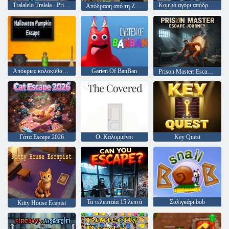
Tralalelo Tralala - Prison Break
Κομψό αγόρι απόδραση
Απόδραση από τη Ζώνη
Απόκριες κολοκύθας απόδραση
Garten Of BanBan
Prison Master: Escape Journey
Γάτα Escape 2026
Οι Καλυμμένοι
Key Quest
Τα τελευταία 15 λεπτά
Σαλιγκάρι bob
Kitty House Ecapist