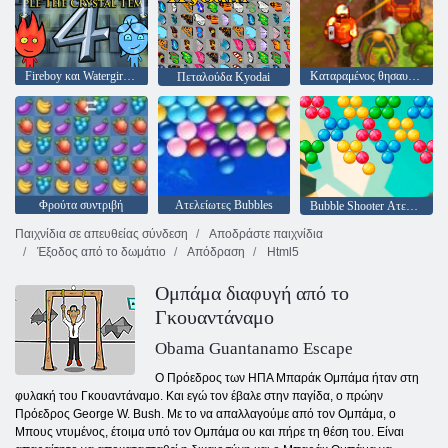
Fireboy και Watergirl 4: Crystal Temple
Καταραμένος θησαυρός 2
Πεταλούδα Kyodai
Φρούτα συντριβή
Ατελείωτες Bubbles
Bubble Shooter Ατελείωτες
Παιχνίδια σε απευθείας σύνδεση
Αποδράστε παιχνίδια
Έξοδος από το δωμάτιο
Απόδραση
Html5
Ομπάμα διαφυγή από το
Γκουαντάναμο
Obama Guantanamo Escape
Ο Πρόεδρος των ΗΠΑ Μπαράκ Ομπάμα ήταν στη
φυλακή του Γκουαντάναμο. Και εγώ τον έβαλε στην παγίδα, ο πρώην
Πρόεδρος George W. Bush. Με το να απαλλαγούμε από τον Ομπάμα, ο
Μπους ντυμένος, έτοιμα υπό τον Ομπάμα ου και πήρε τη θέση του. Είναι