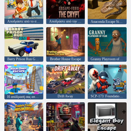
Αποδράστε από το σχολείο 3D
Αποδράστε από την κρύπτη
Anaconda Escape Simulator
Barry Prison Run GTO 6
Brother House Escape
Granny Playroom of Fear
Drift Away
SCP-173: Foundation Escape
Η απόδρασή σας από τον Όμπι