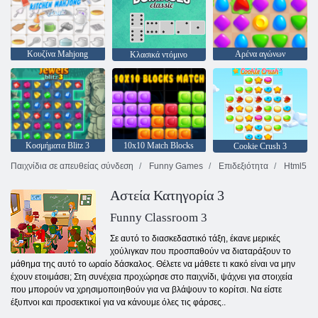
Κουζίνα Mahjong
Αρένα αγώνων
Κλασικά ντόμινο
Κοσμήματα Blitz 3
10x10 Match Blocks
Cookie Crush 3
Παιχνίδια σε απευθείας σύνδεση
Funny Games
Επιδεξιότητα
Html5
Αστεία Κατηγορία 3
Funny Classroom 3
Σε αυτό το διασκεδαστικό τάξη, έκανε μερικές
χούλιγκαν που προσπαθούν να διαταράξουν το
μάθημα της αυτό το ωραίο δάσκαλος. Θέλετε να μάθετε τι κακό είναι να μην
έχουν ετοιμάσει; Στη συνέχεια προχώρησε στο παιχνίδι, ψάχνει για στοιχεία
που μπορούν να χρησιμοποιηθούν για να βλάψουν το κορίτσι. Να είστε
έξυπνοι και προσεκτικοί για να κάνουμε όλες τις φάρσες..