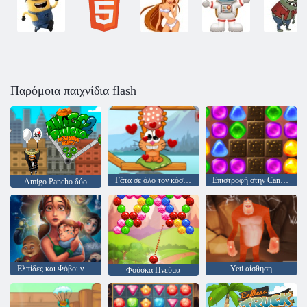
Παρόμοια παιχνίδια flash
Γάτα σε όλο τον κόσμο - αλπικές λίμνες
Επιστροφή στην Candyland: Επεισόδιο 2
Amigo Pancho δύο
Ελπίδες και Φόβοι νόστιμα της Emily
Yeti αίσθηση
Φούσκα Πνεύμα