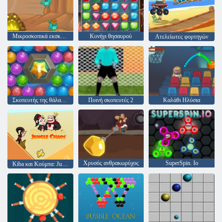
Μικροσκοπικά εκσκαφεία
Κυνήγι θησαυρού
Ατελείωτες φορτηγών
Σκοπευτής της θάλασσας
Ποινή σκοπευτές 2
Καλάθι Ηλύσια
Χρυσός ανθρακωρύχος
SuperSpin. Io
Kiba και Κούμπα: Jungle Χάος