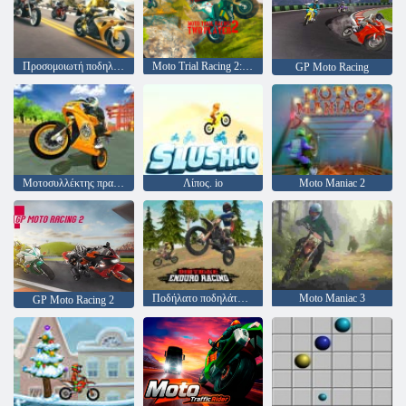
Προσομοιωτή ποδηλάτου αυτοκινητόδρομου
Moto Trial Racing 2: Δύο παίκτες
GP Moto Racing
Μοτοσυλλέκτης πραγματικών ποδηλάτων
Λίπος. io
Moto Maniac 2
Ποδήλατο ποδηλάτων με βρωμιά enduro
Moto Maniac 3
GP Moto Racing 2