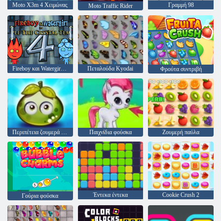
Moto X3m 4 Χειμώνας
Γραμμή 98
Moto Traffic Rider
Fireboy και Watergirl 4: Crystal Temple
Πεταλούδα Kyodai
Φρούτα συντριβή
Περιπέτεια ζουμερά μούρα
Παιχνίδια φούσκα
Ζουμερή παύλα
Έντεκα έντεκα
Cookie Crush 2
Γούρια φούσκα