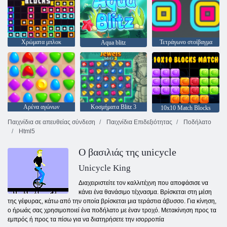
Χρώματα μπλοκ
Τετράγωνο στοίβαγμα
Aqua blitz
Αρένα αγώνων
Κοσμήματα Blitz 3
10x10 Match Blocks
Παιχνίδια σε απευθείας σύνδεση
Παιχνίδια Επιδεξιότητας
Ποδήλατο
Html5
Ο βασιλιάς της unicycle
Unicycle King
Διαχειριστείτε τον καλλιτέχνη που αποφάσισε να
κάνει ένα θανάσιμο τέχνασμα. Βρίσκεται στη μέση
της γέφυρας, κάτω από την οποία βρίσκεται μια τεράστια άβυσσο. Για κίνηση,
ο ήρωάς σας χρησιμοποιεί ένα ποδήλατο με έναν τροχό. Μετακίνηση προς τα
εμπρός ή προς τα πίσω για να διατηρήσετε την ισορροπία