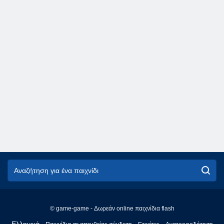
© game-game - Δωρεάν online παιχνίδια flash
English
Ελληνικά