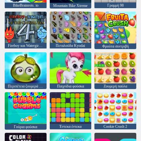
BikeBrainrots. io
Γραμμή 98
Mountain Bike Xtreme
Fireboy και Watergirl 4: Crystal Temple
Πεταλούδα Kyodai
Φρούτα συντριβή
Περιπέτεια ζουμερά μούρα
Παιχνίδια φούσκα
Ζουμερή παύλα
Έντεκα έντεκα
Cookie Crush 2
Γούρια φούσκα