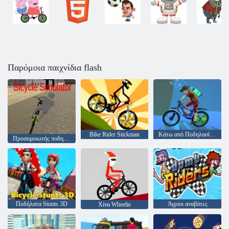
Παρόμοια παιχνίδια flash
Bike Rider Stickman
Κάτω από Ποδηλασία Νερού
Προσομοιωτής ποδηλάτου
Ποδήλατα Stunts 3D
Άγριοι αναβάτες
Χίνα Wheelie