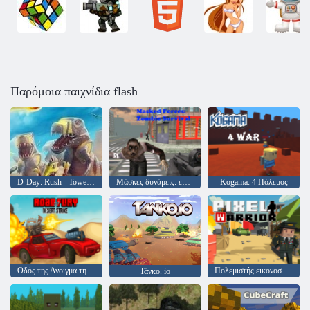
Παρόμοια παιχνίδια flash
D-Day: Rush - Tower Defense
Μάσκες δυνάμεις: επιβίωση ζόμπι
Kogama: 4 Πόλεμος
Οδός της Άνοιγμα της Φούρης
Πολεμιστής εικονοστοιχείων
Τάνκο. io