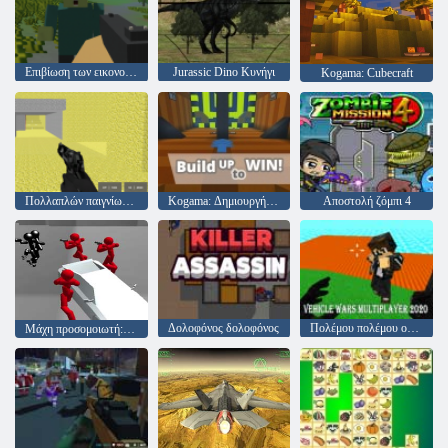
Επιβίωση των εικονοστοιχείων
Jurassic Dino Κυνήγι
Kogama: Cubecraft
Πολλαπλών παιγνίων καταπολέμησης Pixel
Kogama: Δημιουργήστε για να κερδίσετε
Αποστολή ζόμπι 4
Δολοφόνος δολοφόνος
Πολέμου πολέμου οχημάτων 2020
Μάχη προσομοιωτή: Counter Stickman