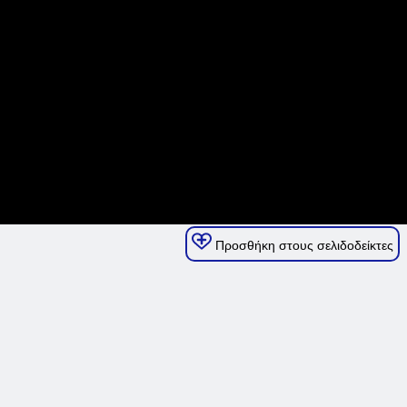
Προσθήκη στους σελιδοδείκτες