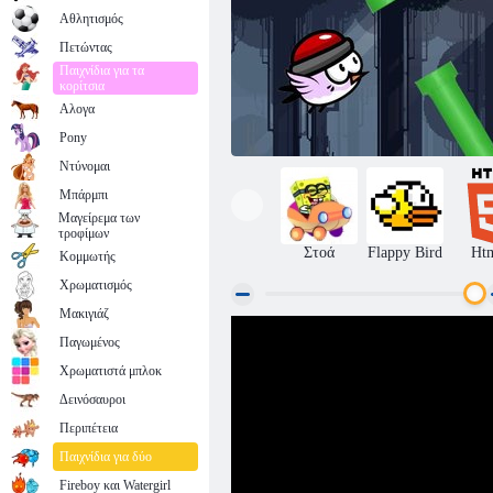
Αθλητισμός
Πετώντας
Παιχνίδια για τα
κορίτσια
Αλογα
Pony
Ντύνομαι
Μπάρμπι
Μαγείρεμα των
τροφίμων
Στοά
Flappy Bird
Ht
Κομμωτής
Χρωματισμός
Μακιγιάζ
Παγωμένος
Flappi πουλί: Multiplayer
Χρωματιστά μπλοκ
Δεινόσαυροι
Περιπέτεια
Παιχνίδια για δύο
Fireboy και Watergirl