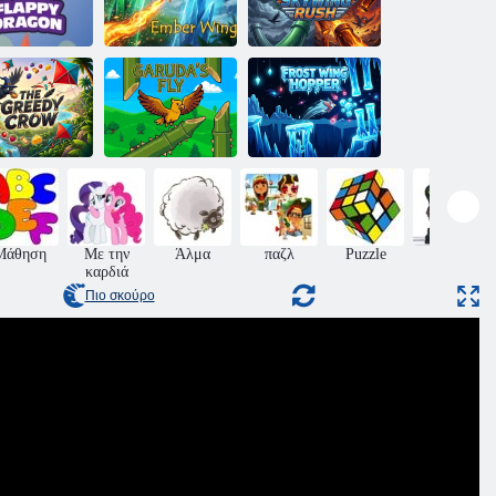
Φλυτζανό
δράκος
Ember Wing
Skywing Rush
Το άπληστο
Η μύγα του
Frost Wing
κοράκι
Γκαρούντα
Hopper
Μάθηση
Με την
Άλμα
παζλ
Puzzle
Δράση
καρδιά
Πιο σκούρο