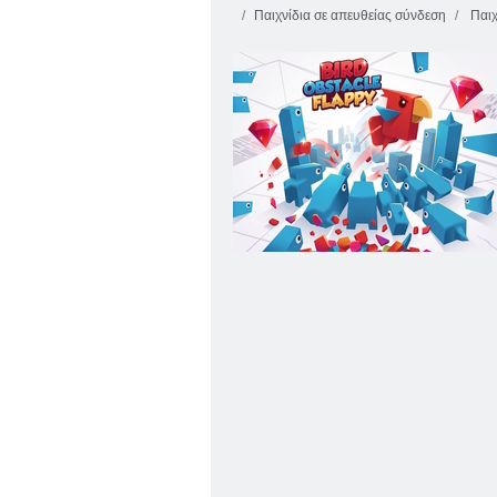
Παιχνίδια σε απευθείας σύνδεση
Παιχ
Καταραμένος
Φρούτα
θησαυρός 2
συντριβή