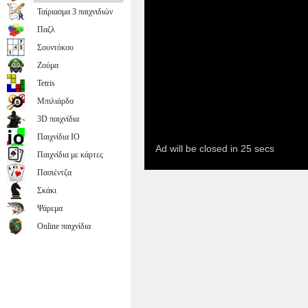
Ταίριασμα 3 παιχνιδιών
Παζλ
Σουντόκου
Ζούμα
Tetris
Μπιλιάρδο
3D παιχνίδια
Παιχνίδια IO
Παιχνίδια με κάρτες
Πασιέντζα
Σκάκι
Ψάρεμα
Online παιχνίδια