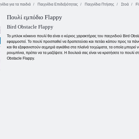
νίδια για τα παιδιά
Παιχνίδια Επιδεξιότητας
Παιχνίδια Πτήσης
Στοά
Fl
Πουλί εμπόδιο Flappy
Ψάρι
Bird Obstacle Flappy
Το μπλοκ κόκκινο πουλί θα είναι ο κύριος χαρακτήρας του παιχνιδιού Bird Obsta
εφαρμοστεί. Το πουλί προσπαθεί να δραπετεύσει και πετάει κάπου προς τα πάν
και θα εξαφανιστούν αιχμηρά αγκάθια στα πλαϊνά τοιχώματα, τα οποία μπορεί ν
ρουμπίνια, πρέπει να τα μαζέψετε. Η δουλειά σας είναι να κρατήσετε το πουλί σ
Obstacle Flappy.