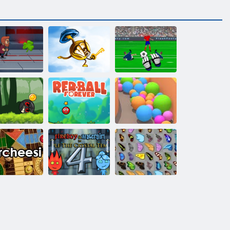
Τερματοφύλακας
tpack Μάστερ
Βασικά & Shield
Πρωταθλητής
Ball Hero
Περιπέτεια:
κκινη μπάλα
Κόκκινη μπάλα
αναπήδησης
για πάντα
Μπάλες άμμου
Fireboy και
ιγνίδι ως το
Watergirl 4:
Πεταλούδα
ταβλί
Crystal Temple
Kyodai