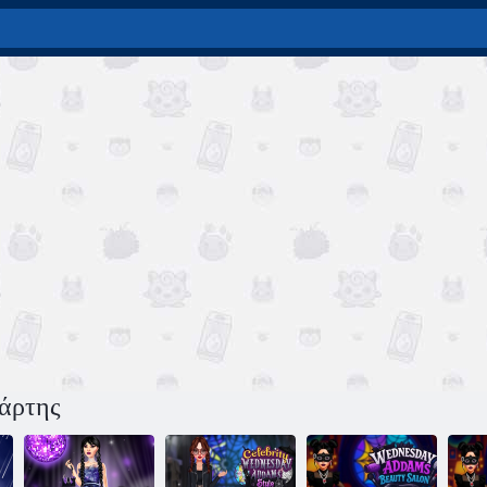
τάρτης