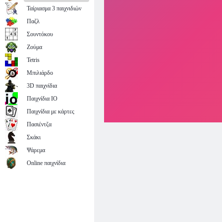
Ταίριασμα 3 παιχνιδιών
Παζλ
Σουντόκου
Ζούμα
Tetris
Μπιλιάρδο
3D παιχνίδια
Παιχνίδια IO
Παιχνίδια με κάρτες
Πασιέντζα
Σκάκι
Ψάρεμα
Online παιχνίδια