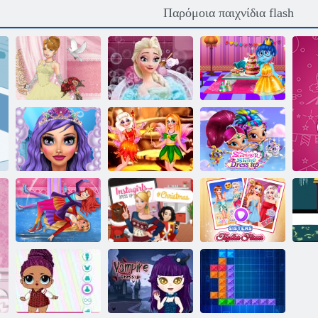
Παρόμοια παιχνίδια flash
Έλσα ομορφιά
Μέσα στο πάρτι
Γάμου Lily 2
Μπανιέρα
γενεθλίων
Γιορτή μακιγιάζ
Παραμυθένιες
Shimmer και
γοργόνων
Νεράιδες
Shine ντύνομαι
Χειμερινό
Χριστουγεννιάτικα
Αδελφές Μαζί
παγοδρομία
ρούχα InstaGirls
για πάντα