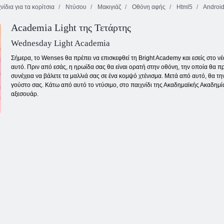
νίδια για τα κορίτσια
Ντύσου
Μακιγιάζ
Οθόνη αφής
Html5
Androi
Academia Light της Τετάρτης
Road to Royalty:
Ντύνομαι
Battle of Dolls
βαμπίρ
Tentrix
Wednesday Light Academia
Σήμερα, το Wenses θα πρέπει να επισκεφθεί τη Bright Academy και εσείς στο νέ
αυτό. Πριν από εσάς, η ηρωίδα σας θα είναι ορατή στην οθόνη, την οποία θα 
συνέχεια να βάλετε τα μαλλιά σας σε ένα κομψό χτένισμα. Μετά από αυτό, θα 
γούστο σας. Κάτω από αυτό το ντύσιμο, στο παιχνίδι της Ακαδημαϊκής Ακαδημία
αξεσουάρ.