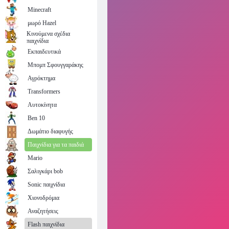
Minecraft
μωρό Hazel
Κινούμενα σχέδια
παιχνίδια
Εκπαιδευτικά
Μπομπ Σφουγγαράκης
Αγρόκτημα
Transformers
Αυτοκίνητα
Ben 10
Δωμάτιο διαφυγής
Παιχνίδια για τα παιδιά
Mario
Σαλιγκάρι bob
Sonic παιχνίδια
Χιονοδρόμια
Αναζητήσεις
Flash παιχνίδια