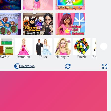
Βιβλίο
χρωματισμού:
Τετάρτη
Τετάρτη
ddams Salon
Academia Light
Addams
Beauty
της Τετάρτης
Dancing
Αγαπημένο
τάρτη addams
αγαπημένο
συγχώνευση
παιχνίδι Princess
Φίλος Κορίτσι
παζλ
Princess
Makeover
Σχέδιο
Μπάρμπι
Γάμος
Hairstyles
Puzzle
Επιδεξιότητ
Πιο σκούρο