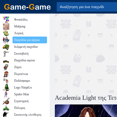
Φυσαλίδες
Mahjong
Λογική
Παιχνίδια για αγόρια
δεξαμενή παιχνίδια
Σκοποβολή
Παιχνίδια αγώνα
Ζόμπι
Περιπέτεια
Ποδόσφαιρο
Lego NinjaGo
Spider-Man
Academia Light της Τε
Στρατηγική
Πόλεμος
Σκοπευτής ελεύθερος