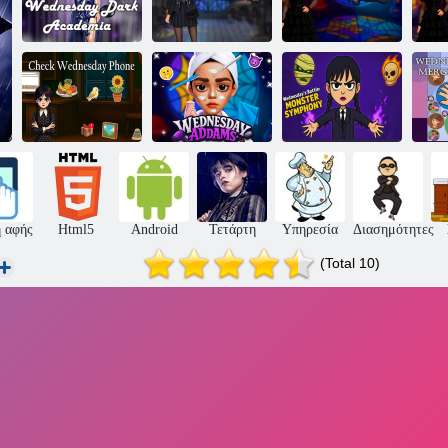
Τετάρτη
σκοτεινή
Διασημότητα
Τετάρτη
ακαδημαϊκή
Τετάρτη
Addams Salon
A
ακαδημαϊκή
Addams Style
Beauty
Ελέγξτε την
Τετάρτη
Μάχη της
Τε
Τετάρτη
Addams Salon
Τετάρτης:
Τετάρτη
Beauty
Συμφωνία τέρας
 αφής
Html5
Android
Τετάρτη
Υπηρεσία
Διασημότητες
(Total 10)