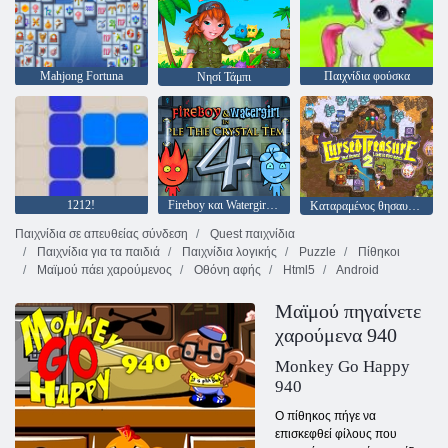
Mahjong Fortuna
Παιχνίδια φούσκα
Νησί Τάμπι
1212!
Fireboy και Watergirl 4: Crystal Temple
Καταραμένος θησαυρός 2
Παιχνίδια σε απευθείας σύνδεση
Quest παιχνίδια
Παιχνίδια για τα παιδιά
Παιχνίδια λογικής
Puzzle
Πίθηκοι
Μαϊμού πάει χαρούμενος
Οθόνη αφής
Html5
Android
Μαϊμού πηγαίνετε
χαρούμενα 940
Monkey Go Happy
940
Ο πίθηκος πήγε να
επισκεφθεί φίλους που