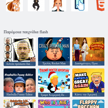
Παρόμοια παιχνίδια flash
Τρελός Rocket Man
Διασημότητες Προετοιμασία για την Ημέρα των Ευχαριστιών
Αστείο πρόσωπο διασημοτήτων LOL
Hasbulla Funny Editor
Κάντε την Αμερική Μεγάλη ξανά
Τραμπ Χειμερινή Περιπέτεια