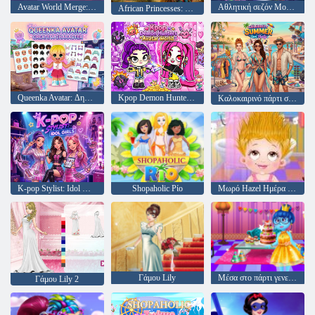
Avatar World Merge: Path To The Stage!
Αθλητική σεζόν Moon League
African Princesses: Style Island
Queenka Avatar: Δημιουργήστε έναν χαρακτήρα
Kpop Demon Hunters Avatar World
Καλοκαιρινό πάρτι στην πισίνα διασημοτήτων
K-pop Stylist: Idol Girls
Shopaholic Ρίο
Μωρό Hazel Ημέρα Μαλλιά
Γάμου Lily
Μέσα στο πάρτι γενεθλίων
Γάμου Lily 2