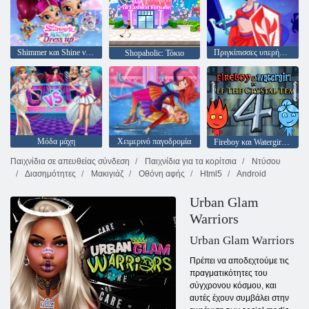
Shimmer και Shine ντύνομαι
Πριγκίπισσες υπερήρωες
Shopaholic: Τόκιο
Μόδα μάχη
Χειμερινό παγοδρομία
Fireboy και Watergirl 4: Crystal Temple
Παιχνίδια σε απευθείας σύνδεση
Παιχνίδια για τα κορίτσια
Ντύσου
Διασημότητες
Μακιγιάζ
Οθόνη αφής
Html5
Android
Urban Glam
Warriors
Urban Glam Warriors
Πρέπει να αποδεχτούμε τις
πραγματικότητες του
σύγχρονου κόσμου, και
αυτές έχουν συμβάλει στην