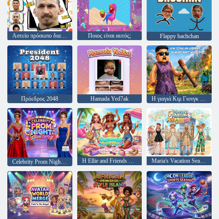
Αστείο πρόσωπο διασημοτήτων LOL
Ποιος είναι αυτός;
Flappy bachchan
Πρόεδρος 2048
Hamada Yed7ak
Η γιαγιά Κιμ Γιονγκ Ουν στον κόσμο του Minecraft
Η Ellie and Friends Summer Beach Vibes
Maria's Vacation Seasons Dress Up
Celebrity Prom Night Glam looks