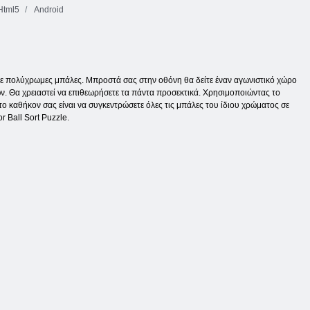
tml5
Android
ετε πολύχρωμες μπάλες. Μπροστά σας στην οθόνη θα δείτε έναν αγωνιστικό χώρο
ν. Θα χρειαστεί να επιθεωρήσετε τα πάντα προσεκτικά. Χρησιμοποιώντας το
 το καθήκον σας είναι να συγκεντρώσετε όλες τις μπάλες του ίδιου χρώματος σε
 Ball Sort Puzzle.