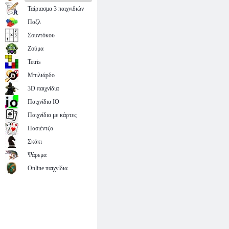
Ταίριασμα 3 παιχνιδιών
Παζλ
Σουντόκου
Ζούμα
Tetris
Μπιλιάρδο
3D παιχνίδια
Παιχνίδια IO
Παιχνίδια με κάρτες
Πασιέντζα
Σκάκι
Ψάρεμα
Online παιχνίδια