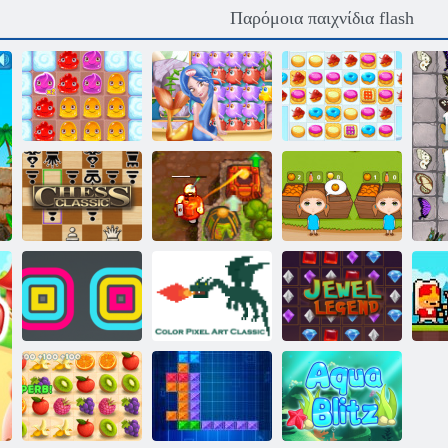
Παρόμοια παιχνίδια flash
Πουτίγκα
Οικόπεδο 2
Ναύτης ποπ
Cookie Crush 2
Καταραμένος
Πορτοκαλί
Σκάκι Classic
θησαυρός 2
Ranch
Τετράγωνο
Χρώμα Pixel Art
Θρύλος
Ο
στοίβαγμα
Classic
κοσμημάτων