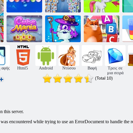
Ατελείωτες
Mahjong
Παιχνίδια
Bubbles
Fortuna
φούσκα
Γο
Ήρωες του
τ
Μανία κύβου
Αγώνα 3
Kitty Scramble
 αφής
Html5
Android
Ντύσου
Βαφή
Τρεις σε
μια σειρά
(Total 10)