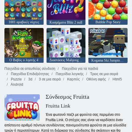
1001 αραβικές νύχτες
Bubble Pop Story
Κοσμήματα Blitz 2 null
Ο Βαβός ο ληστής 4
Διαστάσεις Mahjong 15 λεπτά
Kogama Ski Jumping !!
Παιχνίδια σε απευθείας σύνδεση
Παιχνίδια για τα παιδιά
Παιχνίδια Επιδεξιότητας
Παιχνίδια λογικής
Τρεις σε μια σειρά
Puzzle
3d
3 σε μια σειρά
Καρπός
Οθόνη αφής
Html5
Android
Σύνδεσμος Fruitta
Fruitta Link
Ένα φωτεινό παζλ με φρούτα σας περιμένει στο
Fruitta Link. Ο στόχος σας είναι να κερδίσετε έναν
απίστευτο αριθμό πόντων συνδέοντας πανομοιότυπα φρούτα σε μια αλυσίδα
τριών ή περισσότερων. Κατά τη διάρκεια της σύνδεσης θα σκάσουν και θα