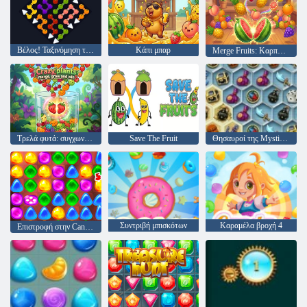
Βέλος! Ταξινόμηση τροφίμων
Κάπι μπαρ
Merge Fruits: Καρπούζι
Τρελά φυτά: συγχωνεύστε, μεγαλώστε και κερδίστε
Save The Fruit
Θησαυροί της Mystic Sea
Συντριβή μπισκότων
Καραμέλα βροχή 4
Επιστροφή στην Candyland: Επεισόδιο 2