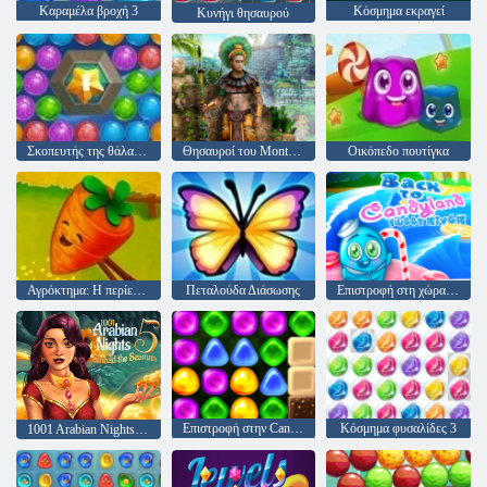
Καραμέλα βροχή 3
Κόσμημα εκραγεί
Κυνήγι θησαυρού
Σκοπευτής της θάλασσας
Θησαυροί του Montezuma 2
Οικόπεδο πουτίγκα
Αγρόκτημα: Η περίεργη υπόθεση του
Πεταλούδα Διάσωσης
Επιστροφή στη χώρα καραμέλα: Επεισόδιο 3 - Sweet River
Επιστροφή στην Candyland 4: Lollipop Κήπος
Κόσμημα φυσαλίδες 3
1001 Arabian Nights 5: Σεβάχ ο ναυτικός