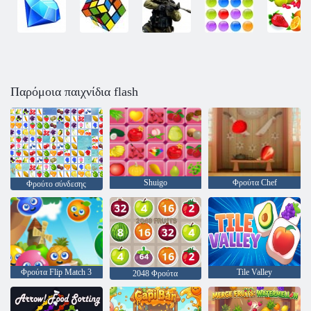
Παρόμοια παιχνίδια flash
Shuigo
Φρούτα Chef
Φρούτο σύνδεσης
Φρούτα Flip Match 3
Tile Valley
2048 Φρούτα