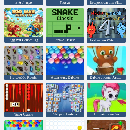
Ειδική μέρα
Escape From The Silence Awakening
Πασινό
Egg War Collect Egg
Snake Classic
Fireboy και Watergirl 4: Crystal Temple
Πεταλούδα Kyodai
Ατελείωτες Bubbles
Bubble Shooter Ατελείωτες
Mahjong Fortuna
Παιχνίδια φούσκα
Τάβλι Classic