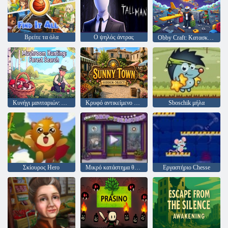
Βρείτε τα όλα
Ο ψηλός άντρας
Obby Craft: Κατασκευάστε ένα αεροπλάνο
Κυνήγι μανιταριών: Αναζήτηση στο δάσος
Κρυφό αντικείμενο Sunny Town
Sboschik μήλα
Σκίουρος Hero
Μικρό κατάστημα θησαυρών
Εργαστήριο Chesse