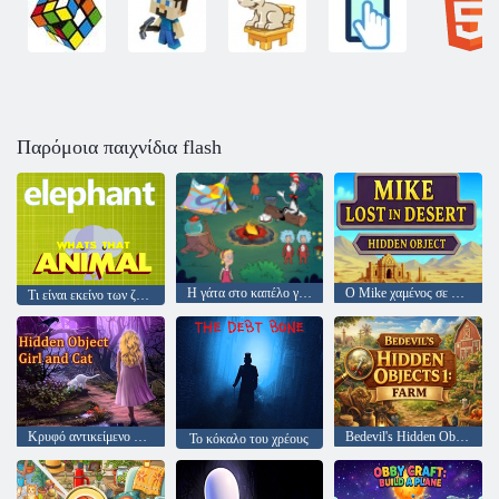
Παρόμοια παιχνίδια flash
Η γάτα στο καπέλο γνωρίζει πολλά γι 'αυτό! ώρα στρατόπεδο
Ο Mike χαμένος σε κρυφό αντικείμενο στην έρημο
Τι είναι εκείνο των ζώων
Κρυφό αντικείμενο Κορίτσι και Γάτα
Bedevil's Hidden Objects 1: Farm
Το κόκαλο του χρέους