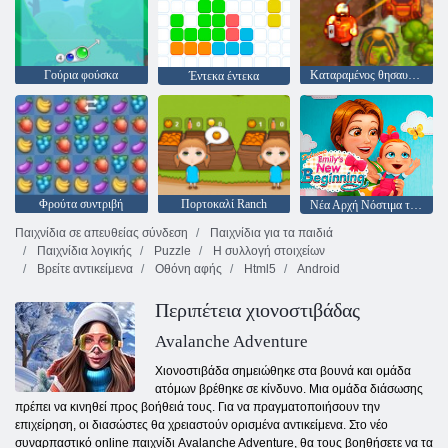
Γούρια φούσκα
Καταραμένος θησαυρός 2
Έντεκα έντεκα
Φρούτα συντριβή
Πορτοκαλί Ranch
Νέα Αρχή Νόστιμα της Emily
Παιχνίδια σε απευθείας σύνδεση
Παιχνίδια για τα παιδιά
Παιχνίδια λογικής
Puzzle
Η συλλογή στοιχείων
Βρείτε αντικείμενα
Οθόνη αφής
Html5
Android
Περιπέτεια χιονοστιβάδας
Avalanche Adventure
Χιονοστιβάδα σημειώθηκε στα βουνά και ομάδα
ατόμων βρέθηκε σε κίνδυνο. Μια ομάδα διάσωσης
πρέπει να κινηθεί προς βοήθειά τους. Για να πραγματοποιήσουν την
επιχείρηση, οι διασώστες θα χρειαστούν ορισμένα αντικείμενα. Στο νέο
συναρπαστικό online παιχνίδι Avalanche Adventure, θα τους βοηθήσετε να τα