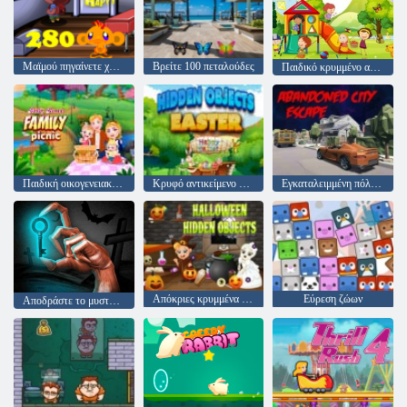
Μαϊμού πηγαίνετε χαρούμενη σκηνή 280
Βρείτε 100 πεταλούδες
Παιδικό κρυμμένο αντικείμενο
Παιδική οικογενειακή πίτσα
Κρυφό αντικείμενο Πάσχα
Εγκαταλειμμένη πόλη απόδραση
Απόκριες κρυμμένα αντικείμενα
Εύρεση ζώων
Αποδράστε το μυστήριο δωμάτιο