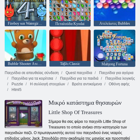
Fireboy και Watergirl 4: Crystal Temple
Ατελείωτες Bubbles
Πεταλούδα Kyodai
Bubble Shooter Ατελείωτες
Τάβλι Classic
Mahjong Fortuna
Παιχνίδια σε απευθείας σύνδεση
Quest παιχνίδια
Παιχνίδια για αγόρια
Παιχνίδια για τα κορίτσια
Παιχνίδια για τα παιδιά
Παιχνίδια λογικής
Puzzle
Η συλλογή στοιχείων
Βρείτε αντικείμενα
Οθόνη αφής
Html5
Μικρό κατάστημα θησαυρών
Little Shop Of Treasures
Σήμερα θα σας φέρει το παιχνίδι Little Shop of
Treasures το οποίο ανήκει στην κατηγορία των
παιχνιδιών παζλ. Ο πρωταγωνιστής αυτού του παιχνιδιού ένας νεαρός
επίδοξος μάγος Jack. Σπουδάζει στην ακαδημία της μαγείας και προσπαθεί