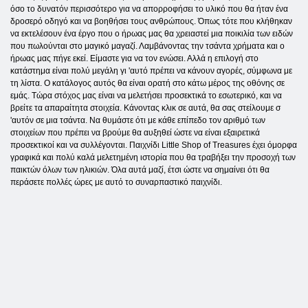
όσο το δυνατόν περισσότερο για να απορροφήσει το υλικό που θα ήταν ένα
δροσερό οδηγό και να βοηθήσει τους ανθρώπους. Όπως τότε που κλήθηκαν
να εκτελέσουν ένα έργο που ο ήρωας μας θα χρειαστεί μια ποικιλία των ειδών
που πωλούνται στο μαγικό μαγαζί. Λαμβάνοντας την τσάντα χρήματα και ο
ήρωας μας πήγε εκεί. Είμαστε για να τον ενώσει. Αλλά η επιλογή στο
κατάστημα είναι πολύ μεγάλη γι 'αυτό πρέπει να κάνουν αγορές, σύμφωνα με
τη λίστα. Ο κατάλογος αυτός θα είναι ορατή στο κάτω μέρος της οθόνης σε
εμάς. Τώρα στόχος μας είναι να μελετήσει προσεκτικά το εσωτερικό, και να
βρείτε τα απαραίτητα στοιχεία. Κάνοντας κλικ σε αυτά, θα σας στείλουμε σ
'αυτόν σε μια τσάντα. Να θυμάστε ότι με κάθε επίπεδο τον αριθμό των
στοιχείων που πρέπει να βρούμε θα αυξηθεί ώστε να είναι εξαιρετικά
προσεκτικοί και να συλλέγονται. Παιχνίδι Little Shop of Treasures έχει όμορφα
γραφικά και πολύ καλά μελετημένη ιστορία που θα τραβήξει την προσοχή των
παικτών όλων των ηλικιών. Όλα αυτά μαζί, έτσι ώστε να σημαίνει ότι θα
περάσετε πολλές ώρες με αυτό το συναρπαστικό παιχνίδι.