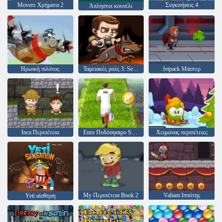
Movers Χρήματα 2
Συγκινήσεις 4
Άπληστοι κουνέλι
Ηρωική πιλότος
Ταμειακές ροές 3: Sentry
Jetpack Μάστερ
Inca Περιπέτεια
Euro Ποδόσφαιρο Sprint
Χειμώνας περιπέτειες
My Περιπέτεια Book 2
Valiant Ιππότης
Yeti αίσθηση