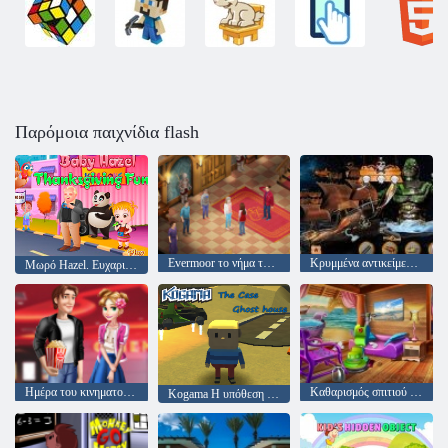
Παρόμοια παιχνίδια flash
Evermoor το νήμα της μοίρας
Κρυμμένα αντικείμενα Pirate Treasure
Μωρό Hazel. Ευχαριστιών διασκέδαση
Ημέρα του κινηματογράφου του Αγίου Βαλεντίνου
Καθαρισμός σπιτιού στην παραλία
Kogama Η υπόθεση Ghost σπίτι