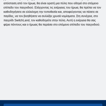
απόσταση από τον ήρωα, θα είναι ορατή μια πύλη που οδηγεί στο επόμενο
επίπεδο του παιχνιδιού. Ελέγχοντας τις ενέργειες του ήρωα, θα πρέπει να τον
καθοδηγήσετε σε ολόκληρη την τοποθεσία και, αποφεύγοντας να πέσετε σε
παγίδες, να τον βοηθήσετε να συλλέξει χρυσά νομίσματα. Στη συνέχεια, στο
παιχνίδι SwitchLand, τον καθοδηγείτε στην πύλη. Αυτή η ενέργεια θα σας
φέρει πόντους και ο ήρωας θα περάσει στο επόμενο επίπεδο του παιχνιδιού.