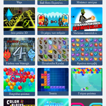
Ψάρι
Μπάσκετ αστέρια
Ball Hero Περιπέτεια: Κόκκινη μπάλα αναπήδησης
Δύο μπάλα 3D
Οι μάχες των ανδρών
Stickman maverick κακό κορίτσι δολοφόνος
Fireboy και Watergirl 4: Crystal Temple
Πεταλούδα Kyodai
Φρούτα συντριβή
Tentrix
Γούρια φούσκα
Παιχνίδια φούσκα