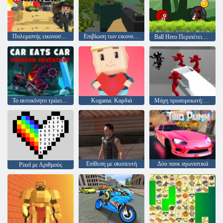
Πολεμιστής εικονοστοιχείων
Επιβίωση των εικονοστοιχείων
Ball Hero Περιπέτεια: Κόκκινη μπάλα αναπήδησης
Το αυτοκίνητο τρώει αυτοκίνητο 5
Kogama: Καρδιά
Μάχη προσομοιωτή: Counter Stickman
Επίθεση με σκοπευτή
Δύο πανκ αγωνιστικά
Pixel με Αριθμούς