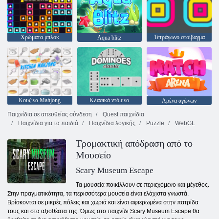
Χρώματα μπλοκ
Τετράγωνο στοίβαγμα
Aqua blitz
Κουζίνα Mahjong
Κλασικά ντόμινο
Αρένα αγώνων
Παιχνίδια σε απευθείας σύνδεση
Quest παιχνίδια
Παιχνίδια για τα παιδιά
Παιχνίδια λογικής
Puzzle
WebGL
Τρομακτική απόδραση από το
Μουσείο
Scary Museum Escape
Τα μουσεία ποικίλλουν σε περιεχόμενο και μέγεθος.
Στην πραγματικότητα, τα περισσότερα μουσεία είναι ελάχιστα γνωστά.
Βρίσκονται σε μικρές πόλεις και χωριά και είναι αφιερωμένα στην πατρίδα
τους και στα αξιοθέατα της. Όμως στο παιχνίδι Scary Museum Escape θα