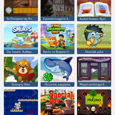
Τα Πνεύματα της Kelley Οικογένεια
Εγκαταλελειμμένο Δασικό Σώμα
Rachel Holmes: Βρείτε διαφορές
The Smurfs: Καθαρισμός των ωκεανών
Βρείτε το Brainrot Obby
Sboschik μήλα
Σκίουρος Hero
Πετώντας καρχαρίας
Μικρό κατάστημα θησαυρών