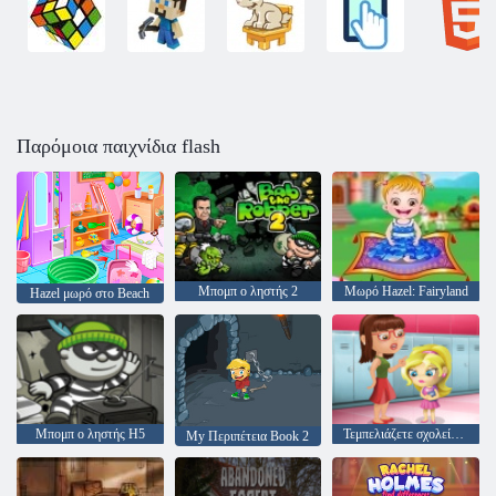
Παρόμοια παιχνίδια flash
Μπομπ ο ληστής 2
Μωρό Hazel: Fairyland
Hazel μωρό στο Beach
Μπομπ ο ληστής H5
Τεμπελιάζετε σχολείο παιχνίδι
My Περιπέτεια Book 2