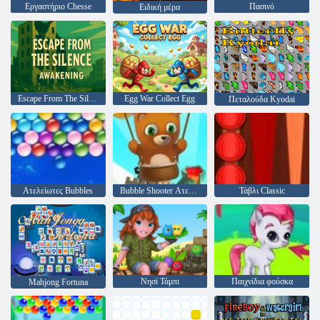
Εργαστήριο Chesse
Πασινό
Ειδική μέρα
Escape From The Silence Awakening
Egg War Collect Egg
Πεταλούδα Kyodai
Ατελείωτες Bubbles
Bubble Shooter Ατελείωτες
Τάβλι Classic
Νησί Τάμπι
Παιχνίδια φούσκα
Mahjong Fortuna