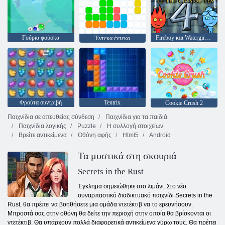
Γούρια φούσκα
Fireboy και Watergirl 4: Crystal Temple
Έντεκα έντεκα
Φρούτα συντριβή
Tentrix
Cookie Crush 2
Παιχνίδια σε απευθείας σύνδεση
Παιχνίδια για τα παιδιά
Παιχνίδια λογικής
Puzzle
Η συλλογή στοιχείων
Βρείτε αντικείμενα
Οθόνη αφής
Html5
Android
Τα μυστικά στη σκουριά
Secrets in the Rust
Έγκλημα σημειώθηκε στο λιμάνι. Στο νέο
συναρπαστικό διαδικτυακό παιχνίδι Secrets in the
Rust, θα πρέπει να βοηθήσετε μια ομάδα ντετέκτιβ να το ερευνήσουν.
Μπροστά σας στην οθόνη θα δείτε την περιοχή στην οποία θα βρίσκονται οι
ντετέκτιβ. Θα υπάρχουν πολλά διαφορετικά αντικείμενα γύρω τους. Θα πρέπει