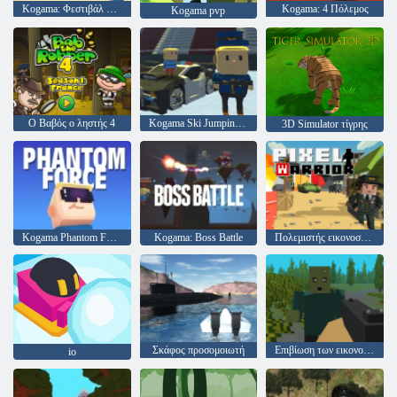
Kogama: Φεστιβάλ Πάρκο
Kogama: 4 Πόλεμος
Kogama pvp
Ο Βαβός ο ληστής 4
Kogama Ski Jumping !!
3D Simulator τίγρης
Kogama Phantom Force
Kogama: Boss Battle
Πολεμιστής εικονοστοιχείων
Σκάφος προσομοιωτή
Επιβίωση των εικονοστοιχείων
io