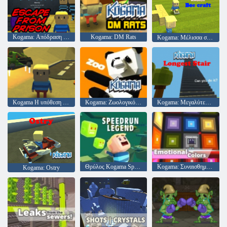
Kogama: Απόδραση από τη φυλακή
Kogama: DM Rats
Kogama: Μέλισσα σκάφη
Kogama Η υπόθεση Ghost σπίτι
Kogama: Ζωολογικός κήπος
Kogama: Μεγαλύτερη σκάλα
Θρύλος Kogama Speedrun
Kogama: Συναισθηματικά χρώματα
Kogama: Ostry