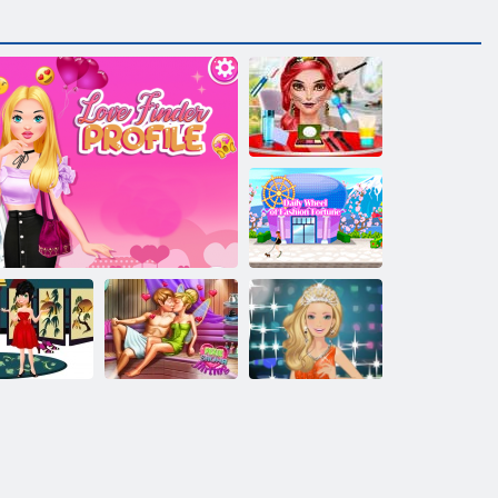
Face Party Paint
Shopaholic:
Τόκιο
Κορίτσι
Φλίπερ σάουνα
Βασίλισσα Prom
ντύνομαι
Προφίλ αγάπης Finder
Pixie
Dress