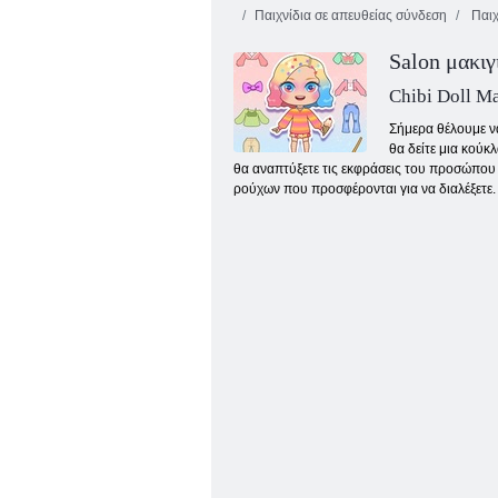
Παιχνίδια σε απευθείας σύνδεση
Παιχ
Salon μακιγ
Chibi Doll M
Σήμερα θέλουμε ν
θα δείτε μια κούκ
θα αναπτύξετε τις εκφράσεις του προσώπου τη
Κομμωτήριο Audrey
ρούχων που προσφέρονται για να διαλέξετε. 