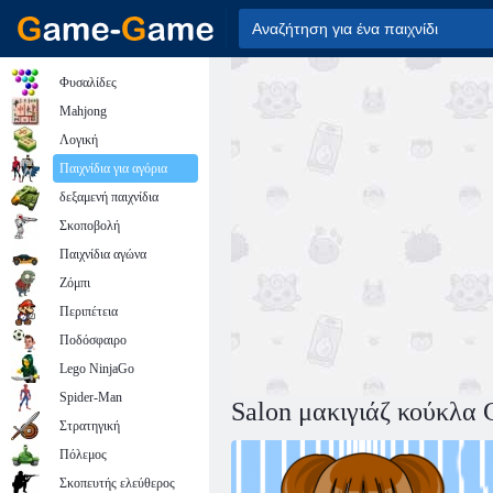
Φυσαλίδες
Mahjong
Λογική
Παιχνίδια για αγόρια
δεξαμενή παιχνίδια
Σκοποβολή
Παιχνίδια αγώνα
Ζόμπι
Περιπέτεια
Ποδόσφαιρο
Lego NinjaGo
Spider-Man
Salon μακιγιάζ κούκλα 
Στρατηγική
Πόλεμος
Σκοπευτής ελεύθερος