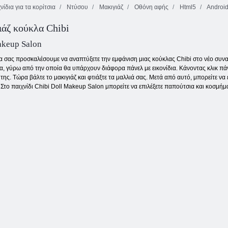
νίδια για τα κορίτσια
Ντύσου
Μακιγιάζ
Οθόνη αφής
Html5
Androi
Fireboy και
ιάζ κούκλα Chibi
Road to Royalty:
Ντύνομαι
Watergirl 4:
Battle of Dolls
βαμπίρ
Crystal Temple
akeup Salon
α σας προσκαλέσουμε να αναπτύξετε την εμφάνιση μιας κούκλας Chibi στο νέο συνα
λα, γύρω από την οποία θα υπάρχουν διάφορα πάνελ με εικονίδια. Κάνοντας κλικ πάν
ς. Τώρα βάλτε το μακιγιάζ και φτιάξτε τα μαλλιά σας. Μετά από αυτό, μπορείτε να 
Στο παιχνίδι Chibi Doll Makeup Salon μπορείτε να επιλέξετε παπούτσια και κοσμήμα