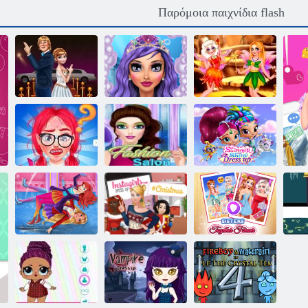
Παρόμοια παιχνίδια flash
Κόκκινα
Γιορτή μακιγιάζ
Παραμυθένιες
αστέρια χαλιού
γοργόνων
Νεράιδες
Από το Nerd
στο Fab: Prom
Shimmer και
Edition
Σαλόνι μόδας
Shine ντύνομαι
Χειμερινό
Χριστουγεννιάτικα
Αδελφές Μαζί
παγοδρομία
ρούχα InstaGirls
για πάντα