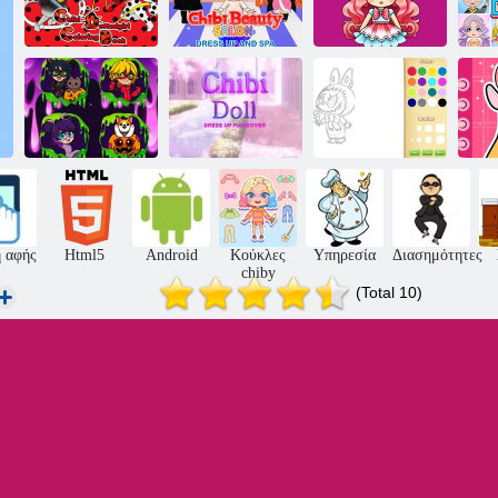
Βιβλίο
ζωγραφικής
Chibi Salon
Chibi Dotted
Beauty Dress
Chibi Doll Art
Girl
Up και Spa
Magic
Chibi labubu
Chibi Doll
βιβλίο
η
Χρώμα Chibi
ντύνονται
ζωγραφικής για
Sup
makeover
παιδιά
 αφής
Html5
Android
Κούκλες
Υπηρεσία
Διασημότητες
chiby
(Total 10)