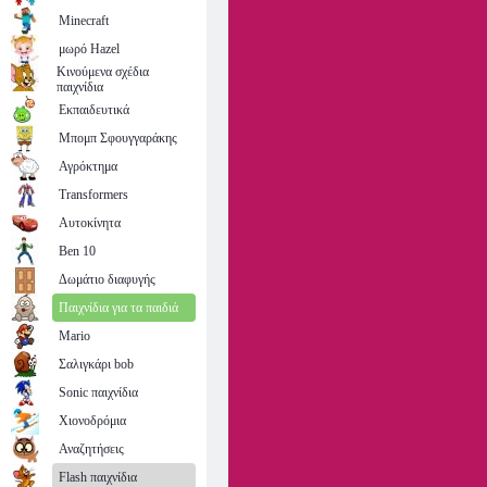
Minecraft
μωρό Hazel
Κινούμενα σχέδια
παιχνίδια
Εκπαιδευτικά
Μπομπ Σφουγγαράκης
Αγρόκτημα
Transformers
Αυτοκίνητα
Ben 10
Δωμάτιο διαφυγής
Παιχνίδια για τα παιδιά
Mario
Σαλιγκάρι bob
Sonic παιχνίδια
Χιονοδρόμια
Αναζητήσεις
Flash παιχνίδια