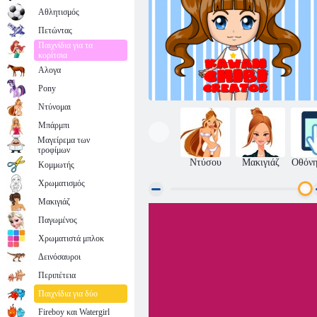
Αθλητισμός
Πετώντας
Παιχνίδια για τα
κορίτσια
Αλογα
Pony
Ντύνομαι
Μπάρμπι
Μαγείρεμα των
τροφίμων
Ντύσου
Μακιγιάζ
Οθόνη
Κομμωτής
Χρωματισμός
Μακιγιάζ
Παγωμένος
Δημιουργός Kawaii Chibi
Χρωματιστά μπλοκ
Δεινόσαυροι
Περιπέτεια
Παιχνίδια για δύο
Fireboy και Watergirl