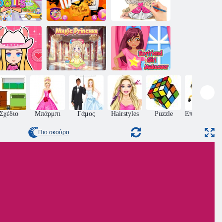
Βιβλίο
Δημιουργός
ζωγραφικής:
Avatar Doll
Χρωματισμός
Chibi Doll
Chibi
Chibi Sup
Princess
Κούκλες
μερολογίου
κούκλας
Μαγική
Φίλος Κορίτσι
χαρτιού
Πριγκίπισσα
Makeover
Σχέδιο
Μπάρμπι
Γάμος
Hairstyles
Puzzle
Επιδεξιότητ
Πιο σκούρο