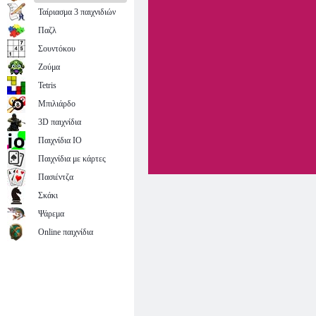
Ταίριασμα 3 παιχνιδιών
Παζλ
Σουντόκου
Ζούμα
Tetris
Μπιλιάρδο
3D παιχνίδια
Παιχνίδια IO
Παιχνίδια με κάρτες
Πασιέντζα
Σκάκι
Ψάρεμα
Online παιχνίδια