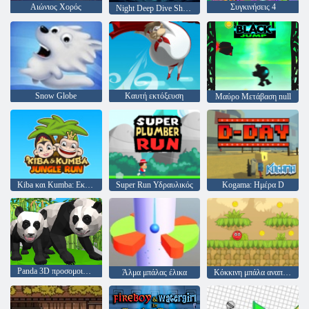
Αιώνιος Χορός
Συγκινήσεις 4
Night Deep Dive Shallows
Snow Globe
Καυτή εκτόξευση
Μαύρο Μετάβαση null
Kiba και Kumba: Εκτέλεση ζούγκλας
Super Run Υδραυλικός
Kogama: Ημέρα D
Panda 3D προσομοιωτή
Άλμα μπάλας έλικα
Κόκκινη μπάλα αναπήδησης