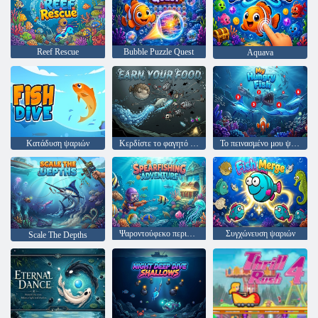
Reef Rescue
Bubble Puzzle Quest
Aquava
Κατάδυση ψαριών
Κερδίστε το φαγητό σας
Το πεινασμένο μου ψάρι
Ψαροντούφεκο περιπέτεια
Συγχώνευση ψαριών
Scale The Depths