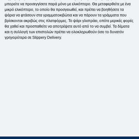
μπορείτε να προσεγγίσετε παρά μόνο με ελικόπτερο. Θα μεταφερθείτε με ένα
μικρό ελικόπτερο, το οποίο θα προσγειωθεί, και πρέπει να βοηθήσετε τα
ψάρια να φτάσουν στα γραμματοκιβώτια και να πάρουν τα γράμματα που
βρίσκονται ακριβώς στις πλατφόρμες. Το ψάρι γλιστράει, οπότε μερικές φορές
θα χαθεί και προσπαθείτε να αποτρέψετε αυτό από το να συμβεί. Τα δέματα
και η συλλογή των επιστολών πρέπει να ολοκληρωθούν όσο το δυνατόν
γρηγορότερα σε Slippery Delivery.