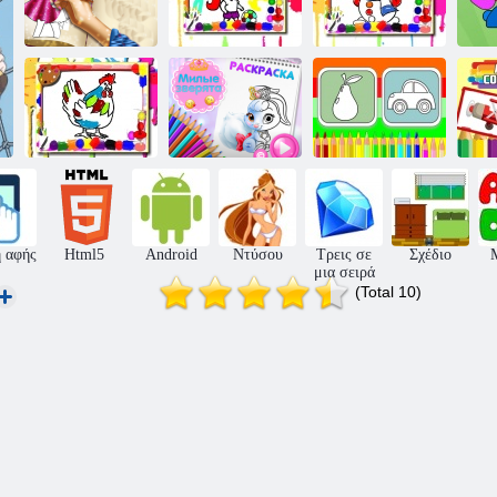
Χειμερινό
Κίτρινο βιβλίο
Βιβλίο για το
βιβλίο
Τ
ζωγραφικής
ποδόσφαιρο
ζωγραφικής
γ
Βιβλίο
Βιβλίο
χρωματισμού
Διασκεδαστικό
ζωγραφικής
χαριτωμένων
βιβλίο
χ
κοτόπουλου
ζώων
ζωγραφικής
 αφής
Html5
Android
Ντύσου
Τρεις σε
Σχέδιο
μια σειρά
(Total 10)