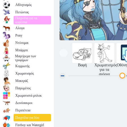
Αθλητισμός
Πετώντας
Παιχνίδια για τα
κορίτσια
Αλογα
Pony
Ντύνομαι
Μπάρμπι
Μαγείρεμα των
τροφίμων
Βαφή
Χρωματισμός
Οθόνη
Κομμωτής
για τα
Χρωματισμός
αγόρια
Μακιγιάζ
Παγωμένος
Δημιουργός πειρατών
Χρωματιστά μπλοκ
Δεινόσαυροι
Περιπέτεια
Παιχνίδια για δύο
Fireboy και Watergirl