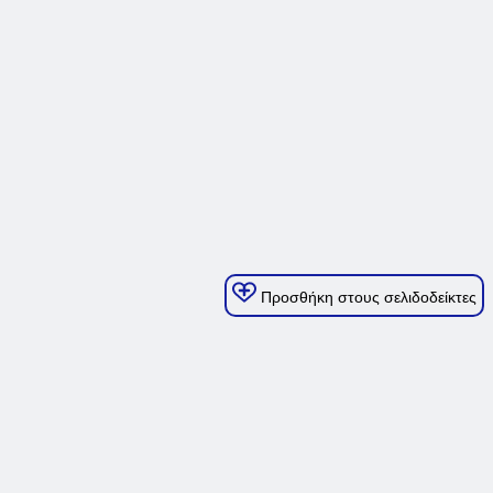
Προσθήκη στους σελιδοδείκτες