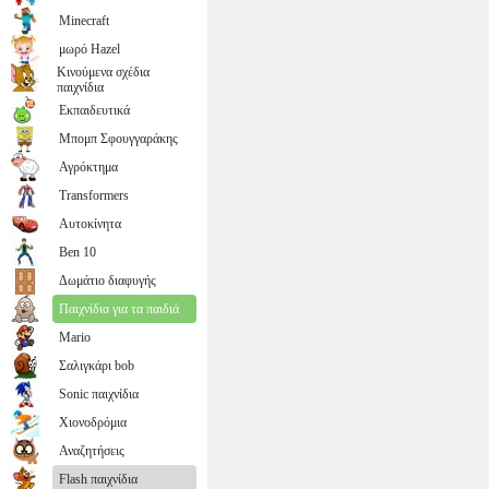
Minecraft
μωρό Hazel
Κινούμενα σχέδια
παιχνίδια
Εκπαιδευτικά
Μπομπ Σφουγγαράκης
Αγρόκτημα
Transformers
Αυτοκίνητα
Ben 10
Δωμάτιο διαφυγής
Παιχνίδια για τα παιδιά
Mario
Σαλιγκάρι bob
Sonic παιχνίδια
Χιονοδρόμια
Αναζητήσεις
Flash παιχνίδια