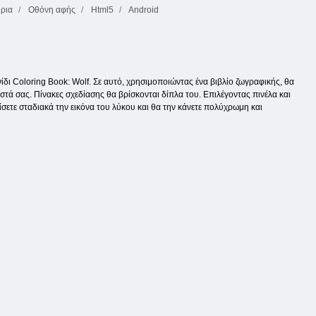
ρια
Οθόνη αφής
Html5
Android
ίδι Coloring Book: Wolf. Σε αυτό, χρησιμοποιώντας ένα βιβλίο ζωγραφικής, θα
τά σας. Πίνακες σχεδίασης θα βρίσκονται δίπλα του. Επιλέγοντας πινέλα και
σετε σταδιακά την εικόνα του λύκου και θα την κάνετε πολύχρωμη και