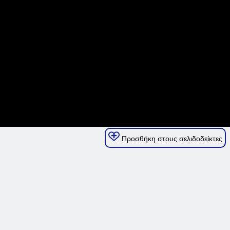
Προσθήκη στους σελιδοδείκτες