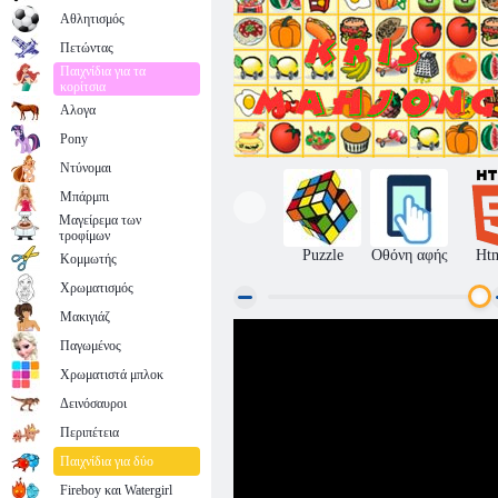
Αθλητισμός
Πετώντας
Παιχνίδια για τα
κορίτσια
Αλογα
Pony
Ντύνομαι
Μπάρμπι
Μαγείρεμα των
τροφίμων
Puzzle
Οθόνη αφής
Ht
Κομμωτής
Χρωματισμός
Μακιγιάζ
Παγωμένος
Kris Mahjong
Χρωματιστά μπλοκ
Δεινόσαυροι
Περιπέτεια
Παιχνίδια για δύο
Fireboy και Watergirl