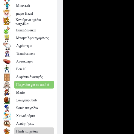
Minecraft
μωρό Hazel
Κινούμενα σχέδια
παιχνίδια
Εκπαιδευτικά
Μπομπ Σφουγγαράκης
Αγρόκτημα
Transformers
Αυτοκίνητα
Ben 10
Δωμάτιο διαφυγής
Παιχνίδια για τα παιδιά
Mario
Σαλιγκάρι bob
Sonic παιχνίδια
Χιονοδρόμια
Αναζητήσεις
Flash παιχνίδια