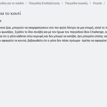
νίδια για τα παιδιά
Παιχνίδια Επιδεξιότητας
Παιχνίδια λογικής
Puzzle
Νόστιμα της
α το κουτί
Emily Home
Παραμύθια
Sweet Home
Έντεκα έντεκα
e
κίνητα ζώα, μπορούν να σκαρφαλώσουν στο πιο ψηλό δέντρο σε μια στιγμή, αλλά το πρ
 φωνάξεις. Σχεδόν το ίδιο συνέβη και με τον ήρωα του παιχνιδιού Box Challenge, αλ
ναι ότι η γάτα κάθεται στην κορυφή και δεν μπορεί να κατέβει. Δεν μπορείτε επίσης ν
 αφαιρείτε τα κουτιά, βεβαιωθείτε ότι η γάτα δεν πέσει πρόωρα· πρέπει να αφαιρέσε