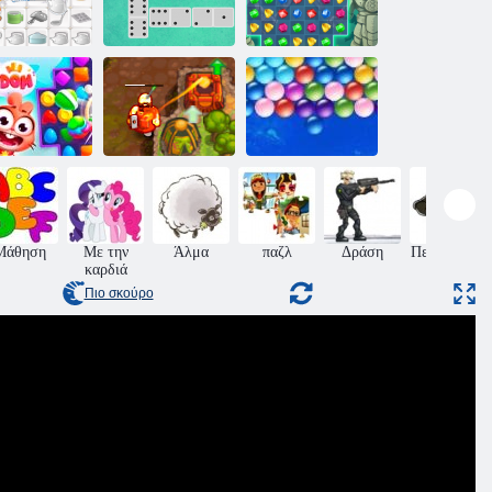
Κουζίνα
Κλασικά
Κοσμήματα
Mahjong
ντόμινο
Blitz 3
Καταραμένος
Ατελείωτες
Ουρανός
θησαυρός 2
Bubbles
Μάθηση
Με την
Άλμα
παζλ
Δράση
Περιπέτειες
καρδιά
Πιο σκούρο