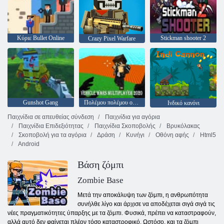
Κύριε Bullet Online
Stickman shooter 2
Crazy Pixel Warfare
Gunshot Gang
Πολέμου πολέμου οχημάτων 2020
Ινδικό κανόνι
Παιχνίδια σε απευθείας σύνδεση
Παιχνίδια για αγόρια
Παιχνίδια Επιδεξιότητας
Παιχνίδια Σκοποβολής
Βρυκόλακας
Σκοποβολή για τα αγόρια
Δράση
Κυνήγι
Οθόνη αφής
Html5
Android
Βάση ζόμπι
Zombie Base
Μετά την αποκάλυψη των ζόμπι, η ανθρωπότητα
συνήλθε λίγο και άρχισε να αποδέχεται σιγά σιγά τις
νέες πραγματικότητες ύπαρξης με τα ζόμπι. Φυσικά, πρέπει να καταστραφούν,
αλλά αυτό δεν φαίνεται πλέον τόσο καταστροφικό. Ωστόσο, και τα ζόμπι