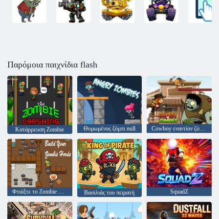
Παρόμοια παιχνίδια flash
Θυμωμένος ζόμπι null
Cowboy εναντίον ζόμπι
Κατάρρευση Zombie
Φτιάξτε το Zombie Horde σας
SquadZ
Βασιλιάς του πειρατή