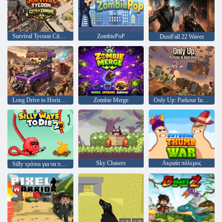
Survival Tycoon City of Zombie
ZombiePoP
DustFall 22 Waves
Long Drive to Horizons Sim
Zombie Merge
Only Up: Parkour In Apocalypse
Sky Chasers
Ακραία πόλεμος
Silly τρόποι για να πεθάνει 2