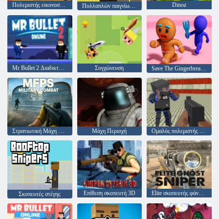
Πολεμιστής εικονοστοιχείων
Dinoz
Πολλαπλών παιγνίων καταπολέμησης Pixel
Mr Bullet 2 Διαδικτυακά
Συγχώνευση
Save The Gingerbread Man
Στρατιωτική Μάχη MFPS
Μάχη Περιοχή
Ομαλός πολεμιστής του γκάνγκστερ
Επίθεση σκοπευτή 3D
Elite σκοπευτής φάντασμα
Σκοπευτές στέγης