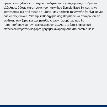
άρχισαν να εξελίσσονται. Συγκεντρώθηκαν σε μεγάλες ομάδες και ίδρυσαν
ολόκληρες βάσεις και ο ήρωας του παιχνιδιού Zombie Base θα πρέπει να
καταστρέψει μία από αυτές τις βάσεις. Μην αφήσετε το γεγονός ότι είναι μόνος
σας να σας ενοχλεί. Υπό την καθοδήγησή σας, θα μπορεί να αποκρούσει τις
επιθέσεις των ζόμπι και των μεταλλαγμένων πλασμάτων που θα
προσπαθήσουν να τον περικυκλώσουν. Συλλέξτε τρόπαια και μεταξύ
επιπέδων αγοράστε διάφορες χρήσιμες αναβαθμίσεις στο Zombie Base.