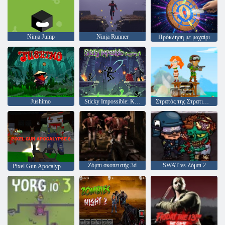
Ninja Jump
Ninja Runner
Πρόκληση με μαχαίρι
Jushimo
Sticky Impossible: Κεφάλαιο 1
Στρατός της Στρατιώτες: Αντίσταση
Ζόμπι σκοπευτής 3d
SWAT vs Ζόμπι 2
Pixel Gun Apocalypse 6