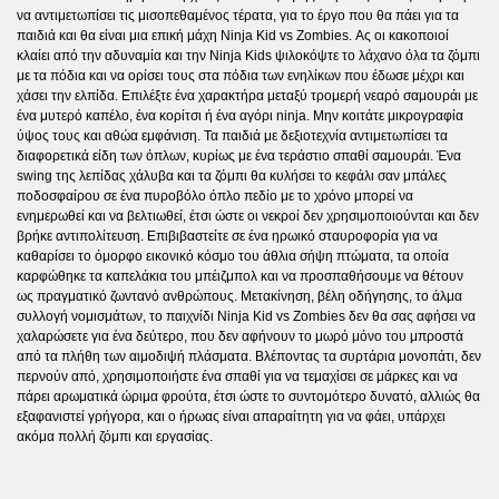
να αντιμετωπίσει τις μισοπεθαμένος τέρατα, για το έργο που θα πάει για τα
παιδιά και θα είναι μια επική μάχη Ninja Kid vs Zombies. Ας οι κακοποιοί
κλαίει από την αδυναμία και την Ninja Kids ψιλοκόψτε το λάχανο όλα τα ζόμπι
με τα πόδια και να ορίσει τους στα πόδια των ενηλίκων που έδωσε μέχρι και
χάσει την ελπίδα. Επιλέξτε ένα χαρακτήρα μεταξύ τρομερή νεαρό σαμουράι με
ένα μυτερό καπέλο, ένα κορίτσι ή ένα αγόρι ninja. Μην κοιτάτε μικρογραφία
ύψος τους και αθώα εμφάνιση. Τα παιδιά με δεξιοτεχνία αντιμετωπίσει τα
διαφορετικά είδη των όπλων, κυρίως με ένα τεράστιο σπαθί σαμουράι. Ένα
swing της λεπίδας χάλυβα και τα ζόμπι θα κυλήσει το κεφάλι σαν μπάλες
ποδοσφαίρου σε ένα πυροβόλο όπλο πεδίο με το χρόνο μπορεί να
ενημερωθεί και να βελτιωθεί, έτσι ώστε οι νεκροί δεν χρησιμοποιούνται και δεν
βρήκε αντιπολίτευση. Επιβιβαστείτε σε ένα ηρωικό σταυροφορία για να
καθαρίσει το όμορφο εικονικό κόσμο του άθλια σήψη πτώματα, τα οποία
καρφώθηκε τα καπελάκια του μπέιζμπολ και να προσπαθήσουμε να θέτουν
ως πραγματικό ζωντανό ανθρώπους. Μετακίνηση, βέλη οδήγησης, το άλμα
συλλογή νομισμάτων, το παιχνίδι Ninja Kid vs Zombies δεν θα σας αφήσει να
χαλαρώσετε για ένα δεύτερο, που δεν αφήνουν το μωρό μόνο του μπροστά
από τα πλήθη των αιμοδιψή πλάσματα. Βλέποντας τα συρτάρια μονοπάτι, δεν
περνούν από, χρησιμοποιήστε ένα σπαθί για να τεμαχίσει σε μάρκες και να
πάρει αρωματικά ώριμα φρούτα, έτσι ώστε το συντομότερο δυνατό, αλλιώς θα
εξαφανιστεί γρήγορα, και ο ήρωας είναι απαραίτητη για να φάει, υπάρχει
ακόμα πολλή ζόμπι και εργασίας.