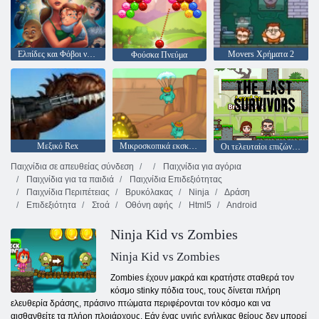
Ελπίδες και Φόβοι νόστιμα της Emily
Movers Χρήματα 2
Φούσκα Πνεύμα
Μεξικό Rex
Μικροσκοπικά εκσκαφεία
Οι τελευταίοι επιζώντες
Παιχνίδια σε απευθείας σύνδεση
Παιχνίδια για αγόρια
Παιχνίδια για τα παιδιά
Παιχνίδια Επιδεξιότητας
Παιχνίδια Περιπέτειας
Βρυκόλακας
Ninja
Δράση
Επιδεξιότητα
Στοά
Οθόνη αφής
Html5
Android
Ninja Kid vs Zombies
Ninja Kid vs Zombies
Zombies έχουν μακρά και κρατήστε σταθερά τον
κόσμο stinky πόδια τους, τους δίνεται πλήρη
ελευθερία δράσης, πράσινο πτώματα περιφέρονται τον κόσμο και να
αισθανθείτε τα πλήρη πλοιάρχους. Εάν ένας υγιής ενήλικας θείους δεν μπορεί