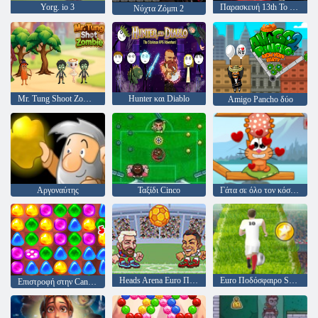
Yorg. io 3
Παρασκευή 13th Το παιχνίδι
Νύχτα Ζόμπι 2
Mr. Tung Shoot Zombie
Hunter και Diablo
Amigo Pancho δύο
Αργοναύτης
Ταξίδι Cinco
Γάτα σε όλο τον κόσμο - αλπικές λίμνες
Heads Arena Euro Ποδόσφαιρο
Euro Ποδόσφαιρο Sprint
Επιστροφή στην Candyland: Επεισόδιο 2