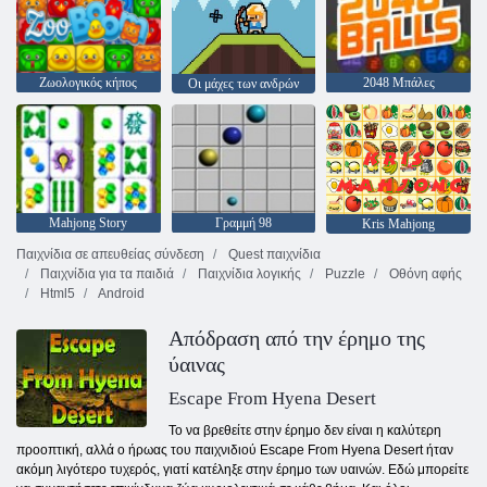
Ζωολογικός κήπος
2048 Μπάλες
Οι μάχες των ανδρών
Mahjong Story
Γραμμή 98
Kris Mahjong
Παιχνίδια σε απευθείας σύνδεση
Quest παιχνίδια
Παιχνίδια για τα παιδιά
Παιχνίδια λογικής
Puzzle
Οθόνη αφής
Html5
Android
Απόδραση από την έρημο της
ύαινας
Escape From Hyena Desert
Το να βρεθείτε στην έρημο δεν είναι η καλύτερη
προοπτική, αλλά ο ήρωας του παιχνιδιού Escape From Hyena Desert ήταν
ακόμη λιγότερο τυχερός, γιατί κατέληξε στην έρημο των υαινών. Εδώ μπορείτε