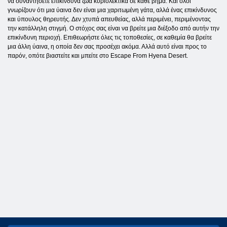
να συναντήσετε επικίνδυνα ζώα κυριολεκτικά σε κάθε βήμα. Και όλοι
γνωρίζουν ότι μια ύαινα δεν είναι μια χαριτωμένη γάτα, αλλά ένας επικίνδυνος
και ύπουλος θηρευτής. Δεν χτυπά απευθείας, αλλά περιμένει, περιμένοντας
την κατάλληλη στιγμή. Ο στόχος σας είναι να βρείτε μια διέξοδο από αυτήν την
επικίνδυνη περιοχή. Επιθεωρήστε όλες τις τοποθεσίες, σε καθεμία θα βρείτε
μια άλλη ύαινα, η οποία δεν σας προσέχει ακόμα. Αλλά αυτό είναι προς το
παρόν, οπότε βιαστείτε και μπείτε στο Escape From Hyena Desert.