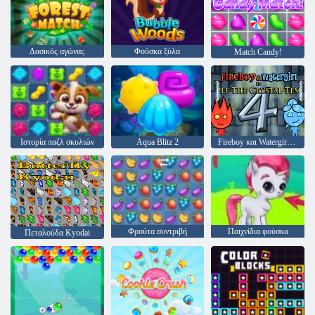
Δασικός αγώνας
Φούσκα ξύλα
Match Candy!
Ιστορία παζλ σκυλιών
Aqua Blitz 2
Fireboy και Watergirl 4: Crystal Temple
Φρούτα συντριβή
Παιχνίδια φούσκα
Πεταλούδα Kyodai