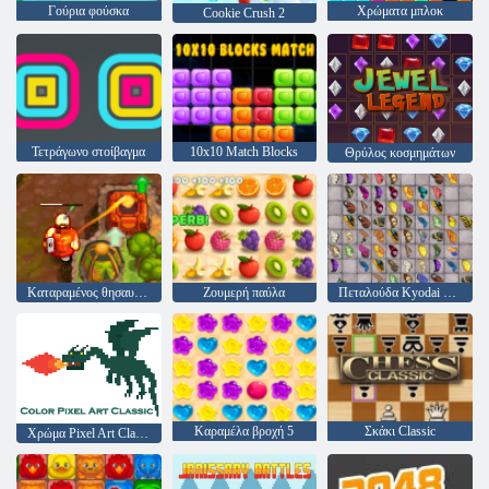
Γούρια φούσκα
Χρώματα μπλοκ
Cookie Crush 2
Τετράγωνο στοίβαγμα
10x10 Match Blocks
Θρύλος κοσμημάτων
Καταραμένος θησαυρός 2
Ζουμερή παύλα
Πεταλούδα Kyodai HD
Καραμέλα βροχή 5
Σκάκι Classic
Χρώμα Pixel Art Classic