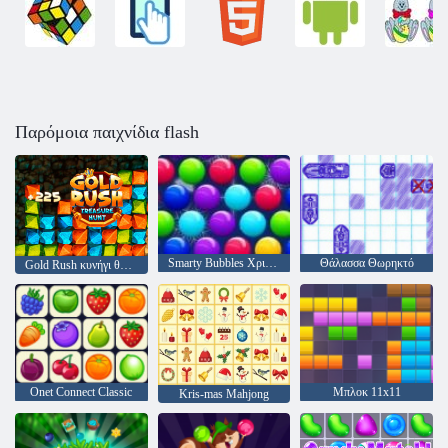
Παρόμοια παιχνίδια flash
Smarty Bubbles Χριστούγεννα Edition
Θάλασσα Θωρηκτό
Gold Rush κυνήγι θησαυρού
Onet Connect Classic
Μπλοκ 11x11
Kris-mas Mahjong