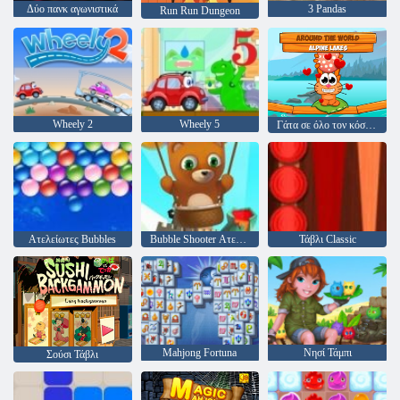
Δύο πανκ αγωνιστικά
3 Pandas
Run Run Dungeon
Wheely 2
Wheely 5
Γάτα σε όλο τον κόσμο - αλπικές λίμνες
Ατελείωτες Bubbles
Bubble Shooter Ατελείωτες
Τάβλι Classic
Mahjong Fortuna
Νησί Τάμπι
Σούσι Τάβλι