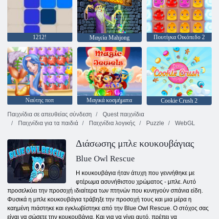
1212!
Πουτίγκα Οικόπεδο 2
Μαγεία Mahjong
Ναύτης ποπ
Μαγικά κοσμήματα
Cookie Crush 2
Παιχνίδια σε απευθείας σύνδεση
Quest παιχνίδια
Παιχνίδια για τα παιδιά
Παιχνίδια λογικής
Puzzle
WebGL
Διάσωσης μπλε κουκουβάγιας
Blue Owl Rescue
Η κουκουβάγια ήταν άτυχη που γεννήθηκε με
φτέρωμα ασυνήθιστου χρώματος - μπλε. Αυτό
προσελκύει την προσοχή ιδιαίτερα των πτηνών που κυνηγούν σπάνια είδη.
Φυσικά η μπλε κουκουβάγια τράβηξε την προσοχή τους και μια μέρα η
καημένη πιάστηκε και εγκλωβίστηκε από την Blue Owl Rescue. Ο στόχος σας
είναι να σώσετε την κουκουβάγια. Και για να γίνει αυτό, πρέπει να