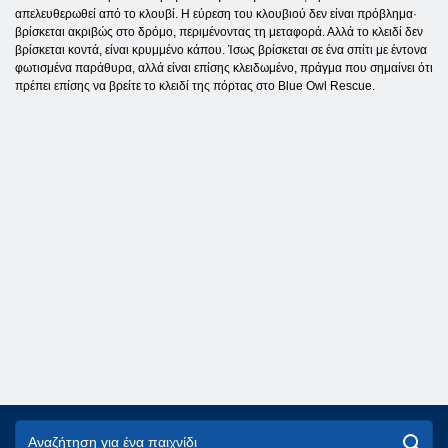
απελευθερωθεί από το κλουβί. Η εύρεση του κλουβιού δεν είναι πρόβλημα·
βρίσκεται ακριβώς στο δρόμο, περιμένοντας τη μεταφορά. Αλλά το κλειδί δεν
βρίσκεται κοντά, είναι κρυμμένο κάπου. Ίσως βρίσκεται σε ένα σπίτι με έντονα
φωτισμένα παράθυρα, αλλά είναι επίσης κλειδωμένο, πράγμα που σημαίνει ότι
πρέπει επίσης να βρείτε το κλειδί της πόρτας στο Blue Owl Rescue.