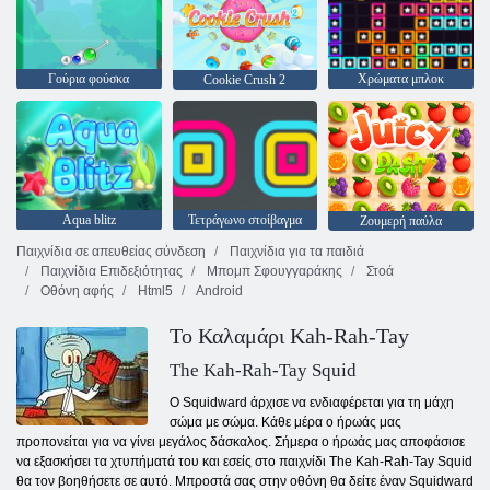
Γούρια φούσκα
Χρώματα μπλοκ
Cookie Crush 2
Aqua blitz
Τετράγωνο στοίβαγμα
Ζουμερή παύλα
Παιχνίδια σε απευθείας σύνδεση
Παιχνίδια για τα παιδιά
Παιχνίδια Επιδεξιότητας
Μπομπ Σφουγγαράκης
Στοά
Οθόνη αφής
Html5
Android
Το Καλαμάρι Kah-Rah-Tay
The Kah-Rah-Tay Squid
Ο Squidward άρχισε να ενδιαφέρεται για τη μάχη
σώμα με σώμα. Κάθε μέρα ο ήρωάς μας
προπονείται για να γίνει μεγάλος δάσκαλος. Σήμερα ο ήρωάς μας αποφάσισε
να εξασκήσει τα χτυπήματά του και εσείς στο παιχνίδι The Kah-Rah-Tay Squid
θα τον βοηθήσετε σε αυτό. Μπροστά σας στην οθόνη θα δείτε έναν Squidward