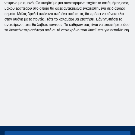
ντυμένο με κιμονό. Θα κινηθεί με μια συγκεκριμένη ταχύτητα κατά μήκος ενός
μακρύ τραπεζιού στο οποίο θα δείτε αντικείμενα εγκατεστημένα σε διάφορα
σημεία. Μόλις βρεθεί απέναντι από ένα από αυτά, θα πρέπει να κάνετε κλικ
στην οθόνη με το ποντίκι. Τότε το καλαμάρι θα χτυπήσει. Εάν χτυπήσει το
αντικείμενο, τότε θα λάβετε πόντους. Το καθήκον σας είναι να αποκτήσετε όσο
το δυνατόν περισσότερα από αυτά στον χρόνο που διατίθεται για εκπαίδευση.