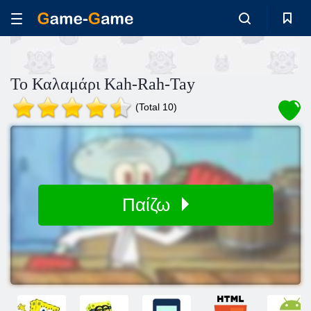
Το Καλαμάρι Kah-Rah-Tay
(Total 10)
Παίζω