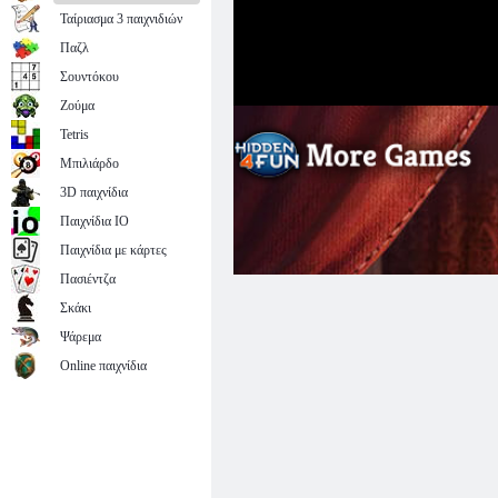
Ταίριασμα 3 παιχνιδιών
Παζλ
Σουντόκου
Ζούμα
Tetris
Μπιλιάρδο
3D παιχνίδια
Παιχνίδια IO
Παιχνίδια με κάρτες
Πασιέντζα
Σκάκι
Ψάρεμα
Online παιχνίδια