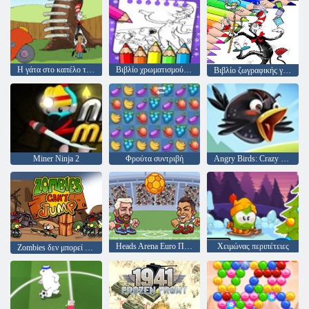
Η γάτα στο καπέλο το χτίζει
Βιβλίο χρωματισμού γάτα στο καπέλο
Βιβλίο ζωγραφικής για τη γάτα με το καπέλο
Miner Ninja 2
Φρούτα συντριβή
Angry Birds: Crazy πτηνά 2
Heads Arena Euro Ποδόσφαιρο
Χειμώνας περιπέτειες
Zombies δεν μπορεί να πηδήξει