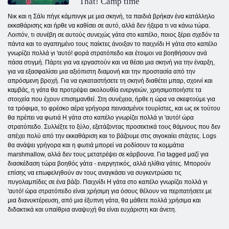
That! Camp time
Νικ και η Σάλι πήγε κάμπινγκ με μια σκηνή, τα παιδιά βρήκαν ένα κατάλληλο
εκκαθάρισης και ήρθε να καθίσει σε αυτό, αλλά δεν ήξερα τι να κάνω τώρα.
Λοιπόν, τι συνέβη σε αυτούς συνεχώς γάτα στο καπέλο, ποιος ξέρει σχεδόν τα
πάντα και το αγαπημένο τους παίκτες άνοιξαν το παιχνίδι Η γάτα στο καπέλο
γνωρίζει πολλά γι 'αυτό! φορά στρατόπεδο και έτοιμοι να βοηθήσουν ανά
πάσα στιγμή. Πάρτε για να εργαστούν και να θέσει μια σκηνή για την έναρξη,
για να εξασφαλίσει μια αξιόπιστη διαμονή και την προστασία από την
απρόσμενη βροχή. Για να εγκαταστήσετε τη σκηνή διαθέτει μπαρ, σχοινί και
καμβάς, η γάτα θα προτρέψει ακολουθία ενεργειών, χρησιμοποιήστε τα
στοιχεία που έχουν επισημανθεί. Στη συνέχεια, ήρθε η ώρα να σκεφτούμε για
τα τρόφιμα, το φρέσκο ​​αέρα γρήγορα πεινασμένοι τουρίστες, και ως εκ τούτου
θα πρέπει να φωτιά Η γάτα στο καπέλο γνωρίζει πολλά γι 'αυτό! ώρα
στρατόπεδο. Συλλέξτε το ξύλο, εξετάζοντας προσεκτικά τους θάμνους που δεν
απέχει πολύ από την εκκαθάριση και το βάζουμε στις σιγοκαίει στάχτες. Logs
θα ανάψει γρήγορα και η φωτιά μπορεί να ροδίσουν τα κομμάτια
marshmallow, αλλά δεν τους μετατρέψει σε κάρβουνα. Για tagged μαζί για
διασκέδαση τώρα βοηθός γάτα - ενεργητικός, αλλά ηλίθια γάτες. Μπορούν
επίσης να επωφεληθούν αν τους αναγκάσει να συγκεντρώσει τις
πυγολαμπίδες σε ένα βάζο. Παιχνίδι Η γάτα στο καπέλο γνωρίζει πολλά γι
'αυτό! ώρα στρατόπεδο είναι χρήσιμη για όσους θέλουν να περπατήσετε με
μια διανυκτέρευση, από μια έξυπνη γάτα, θα μάθετε πολλά χρήσιμα και
διδακτικά και υπαίθρια αναψυχή θα είναι ευχάριστη και άνετη.