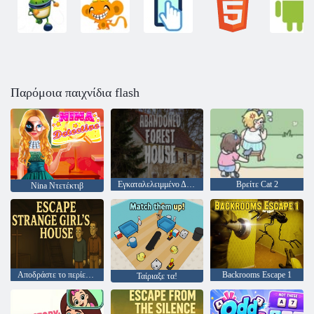
Παρόμοια παιχνίδια flash
Εγκαταλελειμμένο Δασικό Σώμα
Βρείτε Cat 2
Nina Ντετέκτιβ
Αποδράστε το περίεργο σπίτι του κοριτσιού
Backrooms Escape 1
Ταίριαξε τα!