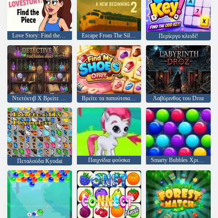
Love Story: Find the Piece
Escape From The Silence 2 μια νέα αρχή
Περίεργο κλειδί!
Ντετέκτιβ Χ Βρείτε κρυφό αντικείμενο
Βρείτε τα παπούτσια μου
Λαβύρινθος του Droz
Παιχνίδια φούσκα
Smarty Bubbles Χριστούγεννα Edition
Πεταλούδα Kyodai