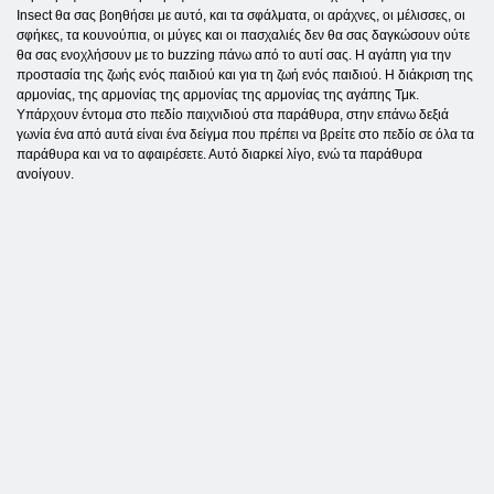
Insect θα σας βοηθήσει με αυτό, και τα σφάλματα, οι αράχνες, οι μέλισσες, οι
σφήκες, τα κουνούπια, οι μύγες και οι πασχαλιές δεν θα σας δαγκώσουν ούτε
θα σας ενοχλήσουν με το buzzing πάνω από το αυτί σας. Η αγάπη για την
προστασία της ζωής ενός παιδιού και για τη ζωή ενός παιδιού. Η διάκριση της
αρμονίας, της αρμονίας της αρμονίας της αρμονίας της αγάπης Τμκ.
Υπάρχουν έντομα στο πεδίο παιχνιδιού στα παράθυρα, στην επάνω δεξιά
γωνία ένα από αυτά είναι ένα δείγμα που πρέπει να βρείτε στο πεδίο σε όλα τα
παράθυρα και να το αφαιρέσετε. Αυτό διαρκεί λίγο, ενώ τα παράθυρα
ανοίγουν.