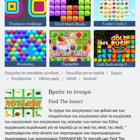
Τετράγωνο στοίβαγμα
Cookie Crush 3
10x10 Match Blocks
Φουσκάλες
Παραμύθια
Gold Rush κυνήγι θησαυρού
Παιχνίδια σε απευθείας σύνδεση
Παιχνίδια για τα παιδιά
Σημείο
Κοιτάζοντας
Οθόνη αφής
Html5
Android
Βρείτε το έντομο
Find The Insect
Το σχήμα του ενοχλητικού των φιδιών και των
στιγμιότυπων του ενοχλητικού από τα ενοχλητικά
του ενοχλητικού του ενοχλητικού της ευλογίας των οστών του Είδος
συρρίκνωση συρρίκνωση για να ταιριάζει με τη σκιά της σκιάς της σκιάς °
περιστρέφονται στην έκταση των περιστροφών των περιστρεφόμενων
περιστροφών των περιστροφών ΠΑΡΑΔΕΙΓΜΑ Το παιχνίδι μας Find The