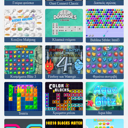
Γούρια φούσκα
Δασικός αγώνας
Onet Connect Classic
Κουζίνα Mahjong
Κλασικά ντόμινο
Bublina Střelec html5
Κοσμήματα Blitz 3
Fireboy και Watergirl 4: Crystal Temple
Φρούτα συντριβή
Χρώματα μπλοκ
Aqua blitz
Tentrix