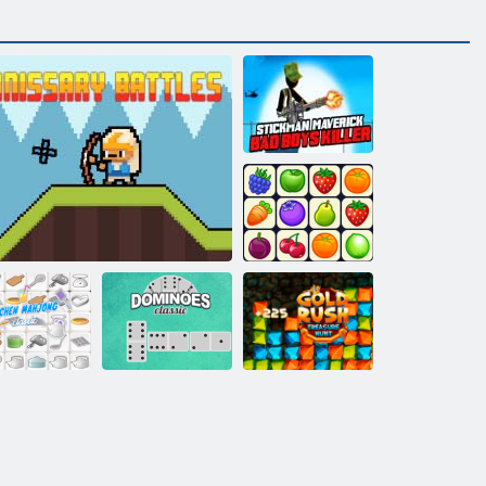
Stickman
maverick κακό
κορίτσι
δολοφόνος
Onet Connect
Classic
Gold Rush
Κουζίνα
Κλασικά
κυνήγι
Mahjong
Οι μάχες των ανδρών
ντόμινο
θησαυρού