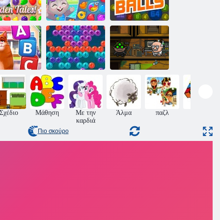
Πάρτι στην
Παραμύθια
πισίνα
2048 Μπάλες
Μπομπ ο
tty Scramble
Φούσκα
ληστής 3
Σχέδιο
Μάθηση
Με την
Άλμα
παζλ
Puzzle
καρδιά
Πιο σκούρο