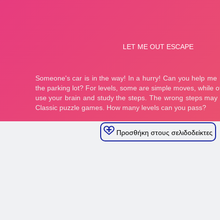
Προσθήκη στους σελιδοδείκτες