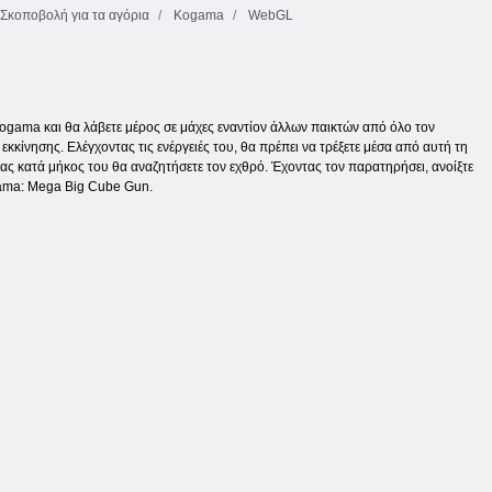
Σκοποβολή για τα αγόρια
Kogama
WebGL
ogama και θα λάβετε μέρος σε μάχες εναντίον άλλων παικτών από όλο τον
κκίνησης. Ελέγχοντας τις ενέργειές του, θα πρέπει να τρέξετε μέσα από αυτή τη
τας κατά μήκος του θα αναζητήσετε τον εχθρό. Έχοντας τον παρατηρήσει, ανοίξτε
gama: Mega Big Cube Gun.