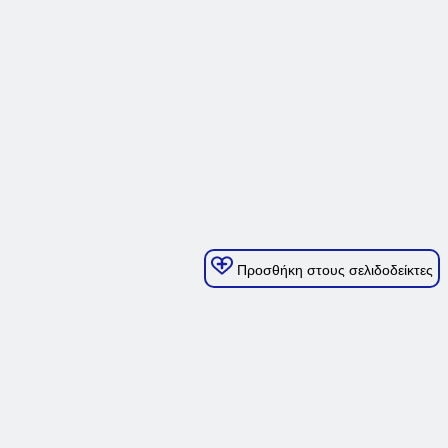
Προσθήκη στους σελιδοδείκτες