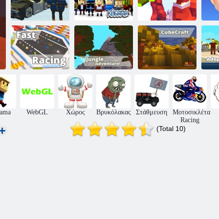
Kogama Ski
Kogama:
Kogama: Xmas
Jumping !!
Parkour 27
Parkour
Εν
Kogama:
Kogama:
δ
Γρήγορα
Περιπέτεια
Kogama:
τη
αγωνιστικά
ζούγκλας
Cubecraft
ama
WebGL
Χώρος
Βρυκόλακας
Στάθμευση
Μοτοσικλέτα
Racing
(Total 10)