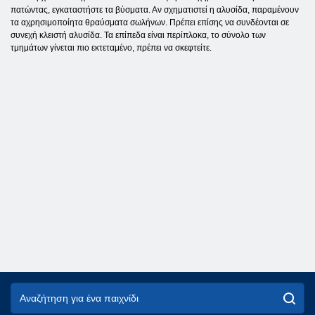
πατώντας, εγκαταστήστε τα βύσματα. Αν σχηματιστεί η αλυσίδα, παραμένουν
τα αχρησιμοποίητα θραύσματα σωλήνων. Πρέπει επίσης να συνδέονται σε
συνεχή κλειστή αλυσίδα. Τα επίπεδα είναι περίπλοκα, το σύνολο των
τμημάτων γίνεται πιο εκτεταμένο, πρέπει να σκεφτείτε.