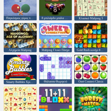
Παγκόσμιος γύρος πινγκ πον
8 μπιλιάρδο μπάλα Classic
Κλασικό Mahjong 3
Αλχημεία Mahjong
Mahjong Γλυκό Πάσχα
Gold Rush κυνήγι θησαυρού
Θάλασσα Θωρηκτό
Onet Connect Classic
Smarty Bubbles Χριστούγεννα Edition