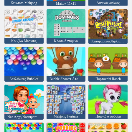
Kris-mas Mahjong
Δασικός αγώνας
Μπλοκ 11x11
Κουζίνα Mahjong
Κλασικά ντόμινο
Καταραμένος θησαυρός 2
Ατελείωτες Bubbles
Bubble Shooter Ατελείωτες
Πορτοκαλί Ranch
Mahjong Fortuna
Παιχνίδια φούσκα
Νέα Αρχή Νόστιμα της Emily