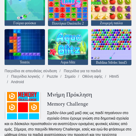
Γούρια φούσκα
Ζουμερή παύλα
Πουτίγκα Οικόπεδο 2
Tentrix
Aqua blitz
Bublina Střelec html5
Παιχνίδια σε απευθείας σύνδεση
Παιχνίδια για τα παιδιά
Παιχνίδια λογικής
Puzzle
Σημείο
Οθόνη αφής
Html5
Android
Μνήμη Πρόκληση
Memory Challenge
Σχεδόν όλοι μαζί μαζί σας ως παιδί πηγαίνουν στο
σχολείο όπου έχουμε γνώση στα δημοτικά σχολεία
και οι δάσκαλοι προσπαθούν να αναπτύξουν ορισμένες φυσικές κλίσεις από
εμάς. Σήμερα, στο παιχνίδι Memory Challenge, εσείς και εγώ θα φτάσουμε στο
μάθημα όπου τα παιδιά αναπτύσσουν την προσοχή και την ταχύτητα