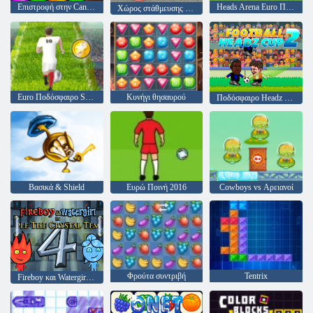
Επιστροφή στην Candyland 4: Lollipop Κήπος
Heads Arena Euro Ποδόσφαιρο
Χώρος στάθμευσης μανία
Euro Ποδόσφαιρο Sprint
Κυνήγι θησαυρού
Ποδόσφαιρο Headz Κύπελλο 2
Βασικά & Shield
Ευρώ Ποινή 2016
Cowboys vs Αρειανοί
Φρούτα συντριβή
Tentrix
Fireboy και Watergirl 4: Crystal Temple