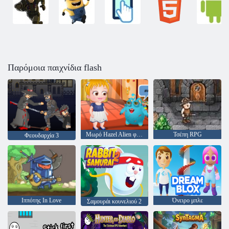
Παρόμοια παιχνίδια flash
Μωρό Hazel Alien φίλο
Τσέπη RPG
Φεουδαρχία 3
Ιππότης In Love
Όνειρο μπλε
Σαμουράι κουνελιού 2