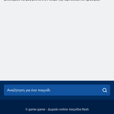
© game-game - Δωρεάν online παιχνίδια flash