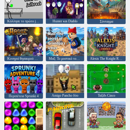
Κόλλησε το πρώτο jailbreak
Hunter και Diablo
Σύνταγμα
Κυνηγοί θησαυρού Arcuz
Μαξ: Το μυστικό του γράμματος του παππού
Alexis The Knight RPG
Amigo Pancho δύο
Ταξίδι Cinco
Περιπέτεια Sprunki 4