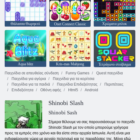
Θάλασσα Θωρηκτό
Χρώματα μπλοκ
Onet Connect Classic
Aqua blitz
Kris-mas Mahjong
Τετράγωνο στοίβαγμα
Παιχνίδια σε απευθείας σύνδεση
Funny Games
Quest παιχνίδια
Παιχνίδια για αγόρια
Παιχνίδια για τα κορίτσια
Παιχνίδια για τα παιδιά
Παιχνίδια Επιδεξιότητας
Περιπέτειες
Επιδεξιότητα
Οθόνη αφής
Html5
Android
Shinobi Slash
Shinobi Sash
Σήμερα θέλουμε να σας παρουσιάσουμε το παιχνίδι
Shinobi Slash με τον οποίο μπορούμε γρήγορα
προς τα εμπρός στο χρόνο και θα είστε στην αρχαία Ιαπωνία. Αυτή είναι μια
ενδιαφέρουσα χώρα με αρχαίο πολιτισμό και τις παραδόσεις της. Μόνο εδώ