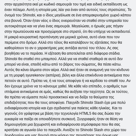
στην αρχαιότητα εκεί με κωδικό σαμουράι του τιμή και ειδική εκπαίδευση ως
έναν πόλεμο. Αυτή η ιστορία μας λέει για έναν από αυτούς τους στρατιώτες. Το
όνομά του Shinobi, και ο ίδιος μεγάλωσε σε ένα απομακρυσμένο χωριό κάπου
στα βουνά. Όταν ήταν νέος ο ίδιος ονειρευόταν να σταθεί στην υπηρεσία του
αυτοκράτορα και να γίνει ένας σαμουράι. Μεγαλώσει, ο ήρωάς μας πήγαν
στην πρωτεύουσα και προσχώρησε στο στρατό, ότι θα υπήρχε να εκπαιδευτεί.
Η μακρά κουραστική προπόνηση για μερικά χρόνια, αυτό είναι που τον
περίμενε στο δρόμο. Αλλά στο τέλος θα καταλάβουν τις εξετάσεις που θα
καθορίσουν το αν ο χαρακτήρας μας αντάξια αυτού του τίτλου. Ας σας
βοηθήσει να το περάσει. Η εξέταση θα αποτελείται από διάφορα στάδια.
Shinobi θα σταθεί στο μπαμπού. Αλλά για να σταθεί σταθερά σε αυτό δεν
μπορεί να είναι, επειδή κάτω από το βάρος του σώματος, θα πέσει κάτω.
Αυτός θα κάνει άλματα στον αέρα. Αλλά εκεί ήταν σε αναμονή για τον κίνδυνο
με τη μορφή syurekenov (αστέρια), βέλη και άλλα επικίνδυνα αντικείμενα που
πετούν σε αυτό. Πρέπει να, ή να τους αποφύγει ή να κερδίσει το σπαθί του. Αν
δεν έχουμε χρόνο να το κάνουμε χαθεί. Με κάθε νέο επίπεδο, ο αριθμός των
ιπτάμενα αντικείμενα σε εμάς, καθώς θα αυξήσει την ταχύτητα. Ως εκ τούτου,
θα πρέπει να είμαστε πολύ προσεκτικοί και να δείξει τα θαύματα της
επιδεξιότητας που θα τους αποφύγει. Παιχνίδι Shinobi Slash έχει μια πολύ
ενδιαφέρουσα ιστορία και έχει σχεδιαστεί για παίκτες κάθε ηλικίας. Και το
γεγονός ότι γράφτηκε με βάση την τεχνολογία HTML5 θα σας δώσει την
ευκαιρία να παίξει σε οποιαδήποτε συσκευή. Συγγραφείς ήταν σε θέση να
δημιουργήσει μια ξεχωριστή και ενδιαφέρουσα ατμόσφαιρα που θα σας
κρατήσει σε αγωνία όλο το παιχνίδι. Ανοίξτε το Shinobi Slash στο χώρο του
ξενοδοχείου και μας βουτιά στον κόσμο της περιπέτειας του ήρωα μας.