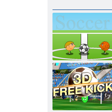
Ποδόσφαιρο 1 την 1η