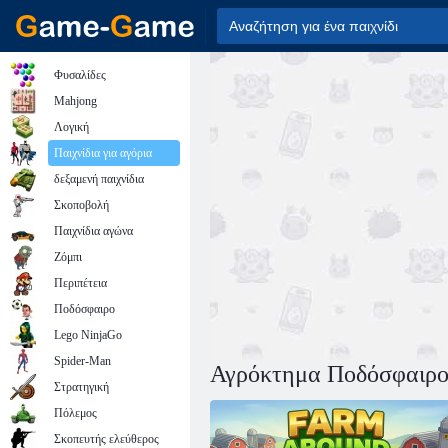
Φυσαλίδες
Mahjong
Λογική
Παιχνίδια για αγόρια
δεξαμενή παιχνίδια
Σκοποβολή
Παιχνίδια αγώνα
Ζόμπι
Περιπέτεια
Ποδόσφαιρο
Lego NinjaGo
Spider-Man
Αγρόκτημα Ποδόσφαιρ
Στρατηγική
Πόλεμος
Σκοπευτής ελεύθερος