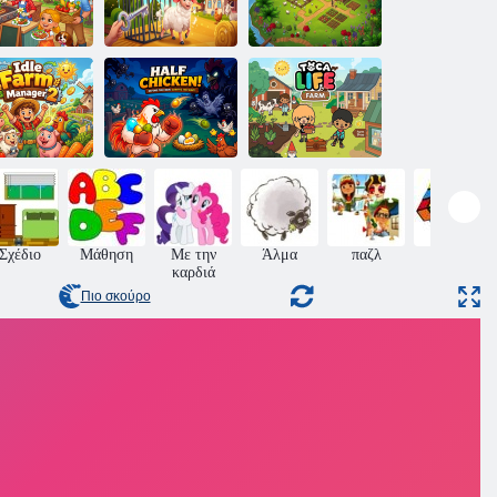
Διαφυγή
διάσωσης
rming Fever 3
προβάτων
Ranch Empire
Idle Farm
Μισό
Toca Boca Life
Manager 2
κοτόπουλο
Farm
Σχέδιο
Μάθηση
Με την
Άλμα
παζλ
Puzzle
καρδιά
Πιο σκούρο