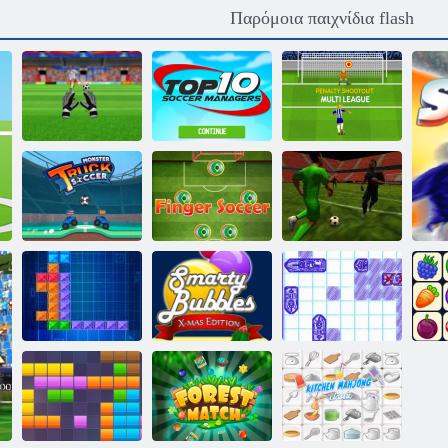
Παρόμοια παιχνίδια flash
Top 10
Πέναλτι Ποινής:
Τερματοφύλακας
Ποδόσφαιρο
Πολλαπλό
Πρόκληση
Διευθυντές
Πρωτάθλημα
Ποδόσφαιρο
Δάχτυλο
3d Πρωτάθλημα
φορτηγών τέρας
ποδόσφαιρο
ποδοσφαίρου
Smarty Bubbles
Χριστούγεννα
Θάλασσα
O
Tentrix
Edition
Θωρηκτό