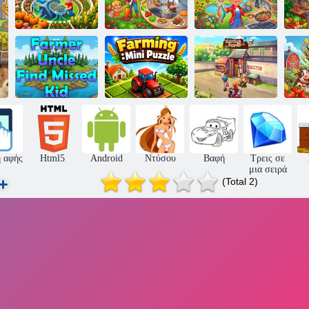
Radial Farm 360
Farming Fever
Farming Fever 2
Fa
Ο θείος του
Η ευτυχισμένη
αγρότη βρες το
Farming Mini
ζωή του θείου
χαμένο παιδί
Puzzle
Γουάνγκ
 αφής
Html5
Android
Ντύσου
Βαφή
Τρεις σε
μια σειρά
(Total 2)